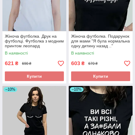
Жіноча футболка. Друк на
Жіноча футболка. Подарунок
футболці. Футболка з модним
для мами "Я була нормальна
принтом леопард
одну дитину назад .."
В наявності
В наявності
621
603
₴
₴
690 ₴
670 ₴
Купити
Купити
–10%
–10%