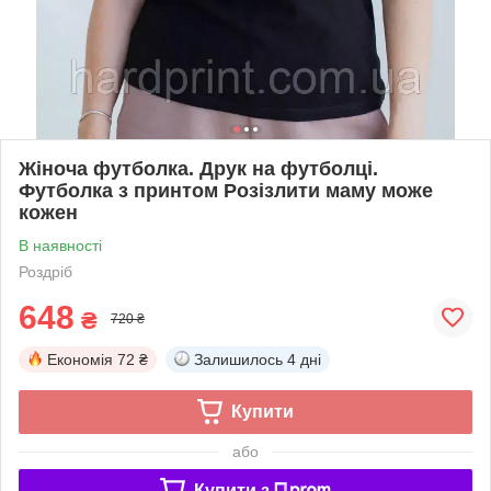
Жіноча футболка. Друк на футболці.
Футболка з принтом Розізлити маму може
кожен
В наявності
Роздріб
648
₴
720 ₴
Економія
72 ₴
Залишилось
4 дні
Купити
або
Купити з