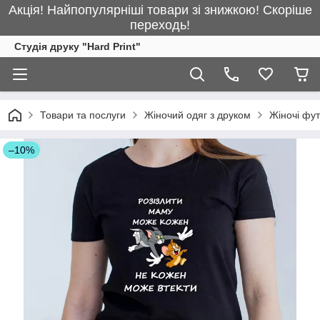
Акція! Найпопулярніші товари зі знижкою! Скоріше
переходь!
Студія друку "Hard Print"
Товари та послуги
Жіночий одяг з друком
Жіночі фу
–10%