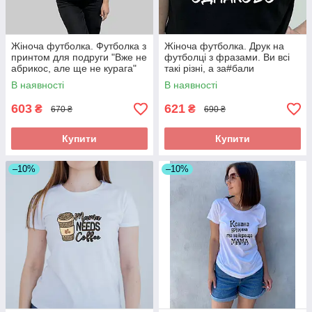
Жіноча футболка. Футболка з
Жіноча футболка. Друк на
принтом для подруги "Вже не
футболці з фразами. Ви всі
абрикос, але ще не курага"
такі різні, а за#бали
однаково.
В наявності
В наявності
603
621
₴
₴
670 ₴
690 ₴
Купити
Купити
–10%
–10%