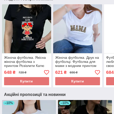
Жіноча футболка. Якісна
Жіноча футболка. Друк на
Футб
жіноча футболка з
футболці. Футболка для
любл
принтом Розізлити Катю
мами з модним принтом
своє
може кожен.
Леопард
з но
648
621
684
₴
₴
720 ₴
690 ₴
Грін
Купити
Купити
Акційні пропозиції та новинки
–10%
–10%