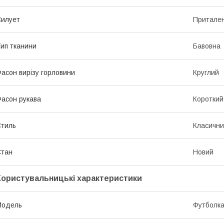
илует
Притале
ип тканини
Бавовна
асон вирізу горловини
Круглий
асон рукава
Короткий
тиль
Класичн
Стан
Новий
Користувальницькі характеристики
Модель
Футболк