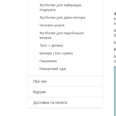
Футболки для найкращих
подружок
Футболки для дівич-вечора
к
п
Чоловічі шорти
В
Футболки для парубоцької
б
вечірки
М
Тато + Дитина
Шопери ( Еко-сумки)
М
Пакування
З
Новорічний одяг
Про нас
Відгуки
Доставка та оплата