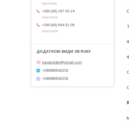
Кристина
С
+380 (96) 297-55-24
Анастасія
+380 (66) 684-51-09
Т
Анастасія
Ф
Ф
hardprintkr@gmail.com
+380965542201
С
+380965542201