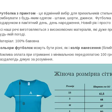
Футболка з принтом
- це відмінний вибір для прихильників стильн
омбінувати з будь-яким одягом - штани, шорти, джинси. Футболка
одарунком в пам'ятний день, день народження, Новий рік і просто 
сі наші речі виготовляються з високоякісних матеріалів, які дуже 
удь-якій погоді.
атеріал: 100% бавовна
Кольори футболок
можуть бути різні, як і
колір нанесення
(білий
ожлива оплата при отриманні з мінімальною передоплатою 100 грн,
аздалегідь дякую за розуміння.