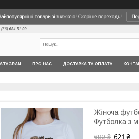
Найпопулярніші товари зі знижкою! Скоріше переходь!
Пе
 (66) 684-51-09
NSTAGRAM
ПРО НАС
ДОСТАВКА ТА ОПЛАТА
КОНТА
Жіноча футбо
Футболка з 
621 ₴
690 ₴