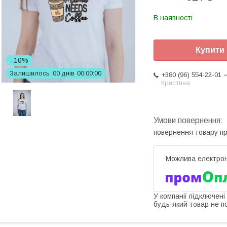
В наявності
Купити
–10%
Залишилось
0
0
днів
0
0
0
0
0
0
+380 (96) 554-22-01
Кристина
повернення товару п
У компанії підключені
будь-який товар не п