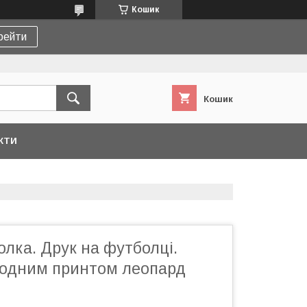
Кошик
рейти
Кошик
КТИ
лка. Друк на футболці.
модним принтом леопард