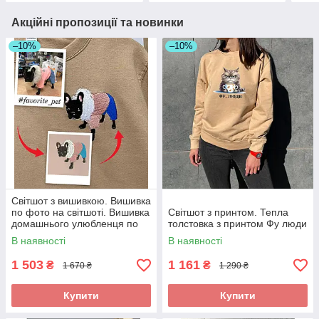
Акційні пропозиції та новинки
–10%
–10%
Світшот з вишивкою. Вишивка
по фото на світшоті. Вишивка
Світшот з принтом. Тепла
домашнього улюбленця по
толстовка з принтом Фу люди
фото
В наявності
В наявності
1 503
1 161
₴
₴
1 670 ₴
1 290 ₴
Купити
Купити