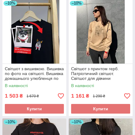
–10%
–10%
Світшот з вишивкою. Вишивка
Світшот з принтом герб.
по фото на світшоті. Вишивка
Патріотичний світшот.
домашнього улюбленця по
Світшот для дівчини
фото
В наявності
В наявності
1 503
1 161
₴
₴
1 670 ₴
1 290 ₴
Купити
Купити
–10%
–10%