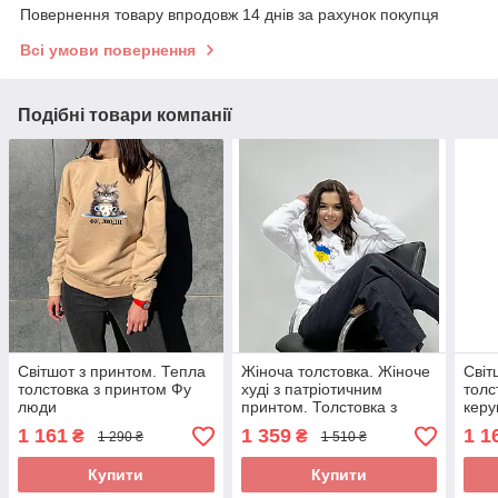
Повернення товару впродовж 14 днів за рахунок покупця
Всі умови повернення
Подібні товари компанії
Світшот з принтом. Тепла
Жіноча толстовка. Жіноче
Світ
толстовка з принтом Фу
худі з патріотичним
толс
люди
принтом. Толстовка з
керу
принтом Ім'я її - Україна
1 161
1 359
1 1
₴
₴
1 290 ₴
1 510 ₴
Купити
Купити