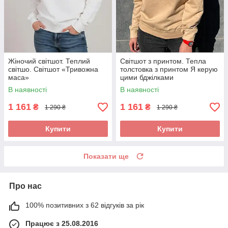
Жіночий світшот. Теплий
Світшот з принтом. Тепла
світшо. Світшот «Тривожна
толстовка з принтом Я керую
маса»
цими бджілками
В наявності
В наявності
1 161
1 161
₴
₴
1 290 ₴
1 290 ₴
Купити
Купити
Показати ще
Про нас
100% позитивних з 62 відгуків за рік
Працює з 25.08.2016