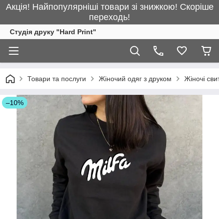
Акція! Найпопулярніші товари зі знижкою! Скоріше
переходь!
Студія друку "Hard Print"
Товари та послуги
Жіночий одяг з друком
Жіночі св
–10%