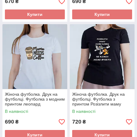
670
690
₴
₴
Купити
Купити
Жіноча футболка. Друк на
Жіноча футболка. Друк на
футболці. Футболка з модним
футболці. Футболка з
принтом леопард
принтом Розізлити маму
може кожен
В наявності
В наявності
690
720
₴
₴
Купити
Купити