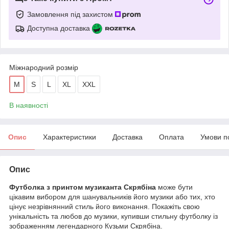
Замовлення під захистом
Доступна доставка
Міжнародний розмір
M
S
L
XL
XXL
В наявності
Опис
Характеристики
Доставка
Оплата
Умови п
Опис
Футболка з принтом музиканта Скрябіна
може бути
цікавим вибором для шанувальників його музики або тих, хто
цінує незрівнянний стиль його виконання. Покажіть свою
унікальність та любов до музики, купивши стильну футболку із
зображенням легендарного Кузьми Скрябіна.