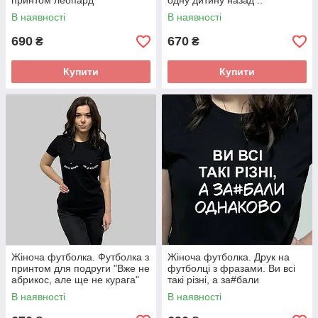
принтом леопард
одну дитину назад .."
В наявності
В наявності
690
670
₴
₴
Купити
Купити
Жіноча футболка. Футболка з
Жіноча футболка. Друк на
принтом для подруги "Вже не
футболці з фразами. Ви всі
абрикос, але ще не курага"
такі різні, а за#бали
однаково.
В наявності
В наявності