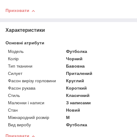
Приховати
Характеристики
Основні атрибути
Модель
Футболка
Колір
Чорний
Тип тканини
Бавовна
Силует
Приталений
Фасон вирізу горловини
Круглий
Фасон рукава
Короткий
Стиль
Класичний
Малюнки і написи
З написами
Стан
Новий
Міжнародний розмір
M
Вид виробу
Футболка
Приховати