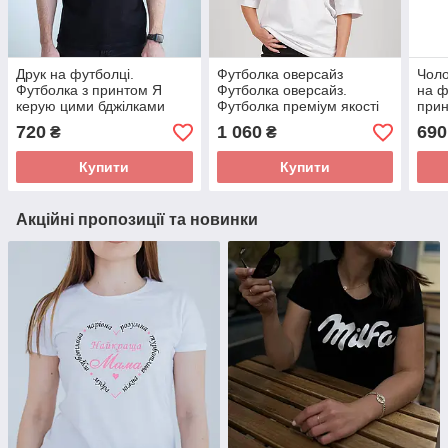
Друк на футболці.
Футболка оверсайз
Чоло
Футболка з принтом Я
Футболка оверсайз.
на ф
керую цими бджілками
Футболка преміум якості
прин
Вірю людям лише після
"
720
1 060
690
₴
₴
передоплати
Купити
Купити
Акційні пропозиції та новинки