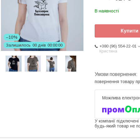
В наявності
Купити
–10%
Залишилось
0
0
днів
0
0
0
0
0
0
+380 (96) 554-22-01
Кристина
повернення товару п
У компанії підключені
будь-який товар не п