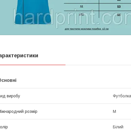
арактеристики
Основні
ид виробу
Футболк
іжнародний розмір
M
олір
Білий