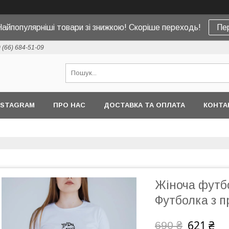
Найпопулярніші товари зі знижкою! Скоріше переходь!
Пе
 (66) 684-51-09
NSTAGRAM
ПРО НАС
ДОСТАВКА ТА ОПЛАТА
КОНТА
Жіноча футбо
Футболка з 
621 ₴
690 ₴