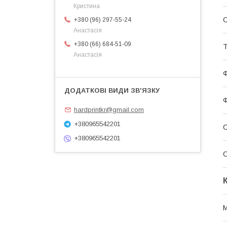
Кристина
С
+380 (96) 297-55-24
Анастасія
+380 (66) 684-51-09
Т
Анастасія
Ф
Ф
hardprintkr@gmail.com
+380965542201
С
+380965542201