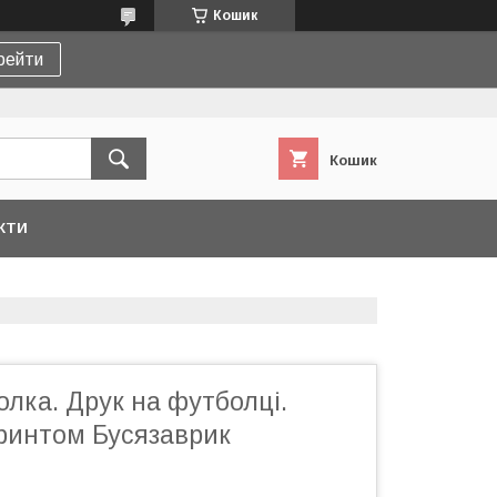
Кошик
рейти
Кошик
КТИ
лка. Друк на футболці.
принтом Бусязаврик