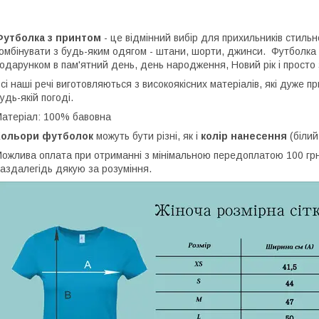
Футболка з принтом
- це відмінний вибір для прихильників стильн
омбінувати з будь-яким одягом - штани, шорти, джинси. Футболка
одарунком в пам'ятний день, день народження, Новий рік і просто 
сі наші речі виготовляються з високоякісних матеріалів, які дуже 
удь-якій погоді.
атеріал: 100% бавовна
Кольори футболок
можуть бути різні, як і
колір нанесення
(білий
ожлива оплата при отриманні з мінімальною передоплатою 100 грн,
аздалегідь дякую за розуміння.