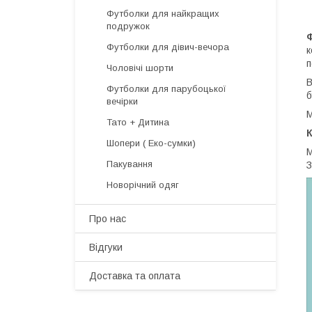
Футболки для найкращих
подружок
Футболки для дівич-вечора
к
п
Чоловічі шорти
В
Футболки для парубоцької
б
вечірки
М
Тато + Дитина
Шопери ( Еко-сумки)
М
Пакування
З
Новорічний одяг
Про нас
Відгуки
Доставка та оплата