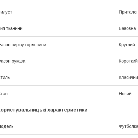
илует
Притале
ип тканини
Бавовна
асон вирізу горловини
Круглий
асон рукава
Короткий
тиль
Класичн
Стан
Новий
Користувальницькі характеристики
Модель
Футболк