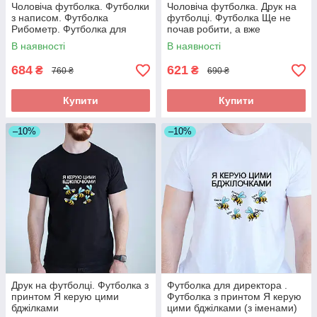
Чоловіча футболка. Футболки
Чоловіча футболка. Друк на
з написом. Футболка
футболці. Футболка Ще не
Рибометр. Футболка для
почав робити, а вже
рибака
втомився
В наявності
В наявності
684
621
₴
₴
760 ₴
690 ₴
Купити
Купити
–10%
–10%
Друк на футболці. Футболка з
Футболка для директора .
принтом Я керую цими
Футболка з принтом Я керую
бджілками
цими бджілками (з іменами)