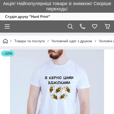
Акція! Найпопулярніші товари зі знижкою! Скоріше
переходь!
Студія друку "Hard Print"
Товари та послуги
Чоловічий одяг з друком
Чоловічі
–10%