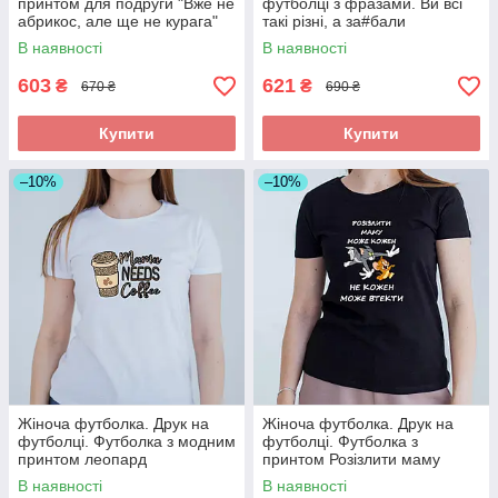
принтом для подруги "Вже не
футболці з фразами. Ви всі
абрикос, але ще не курага"
такі різні, а за#бали
однаково.
В наявності
В наявності
603
621
₴
₴
670 ₴
690 ₴
Купити
Купити
–10%
–10%
Жіноча футболка. Друк на
Жіноча футболка. Друк на
футболці. Футболка з модним
футболці. Футболка з
принтом леопард
принтом Розізлити маму
може кожен
В наявності
В наявності