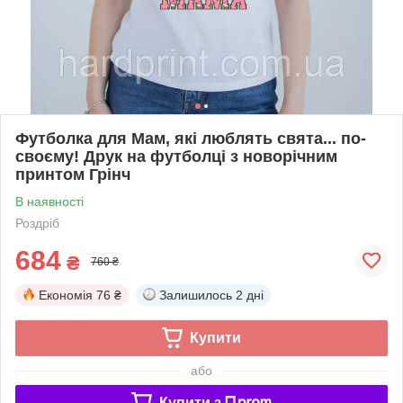
Футболка для Мам, які люблять свята... по-
своєму! Друк на футболці з новорічним
принтом Грінч
В наявності
Роздріб
684
₴
760 ₴
Економія
76 ₴
Залишилось
2 дні
Купити
або
Купити з