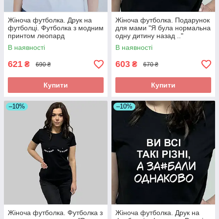
Жіноча футболка. Друк на
Жіноча футболка. Подарунок
футболці. Футболка з модним
для мами "Я була нормальна
принтом леопард
одну дитину назад .."
В наявності
В наявності
621
603
₴
₴
690 ₴
670 ₴
Купити
Купити
–10%
–10%
Жіноча футболка. Футболка з
Жіноча футболка. Друк на