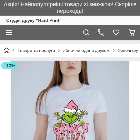
Акція! Найпопулярніші товари зі знижкою! Скоріше
переходь!
Студія друку "Hard Print"
Товари та послуги
Жіночий одяг з друком
Жіночі фу
–10%