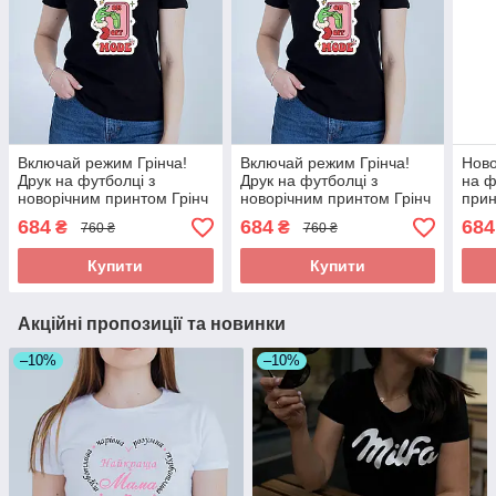
Включай режим Грінча!
Включай режим Грінча!
Ново
Друк на футболці з
Друк на футболці з
на ф
новорічним принтом Грінч
новорічним принтом Грінч
прин
684
684
684
₴
₴
760 ₴
760 ₴
Купити
Купити
Акційні пропозиції та новинки
–10%
–10%