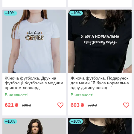
–10%
–10%
Жіноча футболка. Друк на
Жіноча футболка. Подарунок
футболці. Футболка з модним
для мами "Я була нормальна
принтом леопард
одну дитину назад .."
В наявності
В наявності
621
603
₴
₴
690 ₴
670 ₴
–10%
–10%