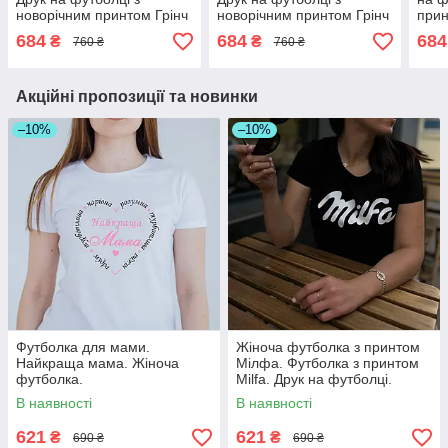
новорічним принтом Грінч
новорічним принтом Грінч
прин
684
684
684
₴
₴
760 ₴
760 ₴
Акційні пропозиції та новинки
–10%
–10%
Футболка для мами.
Жіноча футболка з принтом
Найкраща мама. Жіноча
Мілфа. Футболка з принтом
футболка.
Milfa. Друк на футболці.
В наявності
В наявності
621
621
₴
₴
690 ₴
690 ₴