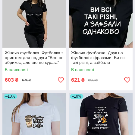
Жіноча футболка. Футболка з
Жіноча футболка. Друк на
принтом для подруги "Вже не
футболці з фразами. Ви всі
абрикос, але ще не курага"
такі різні, а за#бали
однаково.
В наявності
В наявності
603
621
₴
₴
670 ₴
690 ₴
–10%
–10%