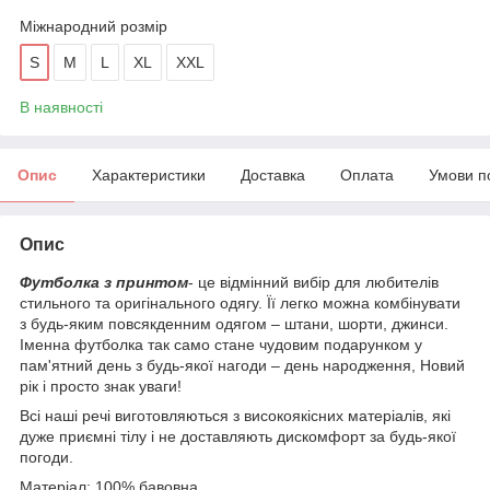
Міжнародний розмір
S
M
L
XL
XXL
В наявності
Опис
Характеристики
Доставка
Оплата
Умови п
Опис
Футболка з принтом
- це відмінний вибір для любителів
стильного та оригінального одягу. Її легко можна комбінувати
з будь-яким повсякденним одягом – штани, шорти, джинси.
Іменна футболка так само стане чудовим подарунком у
пам'ятний день з будь-якої нагоди – день народження, Новий
рік і просто знак уваги!
Всі наші речі виготовляються з високоякісних матеріалів, які
дуже приємні тілу і не доставляють дискомфорт за будь-якої
погоди.
Матеріал: 100% бавовна