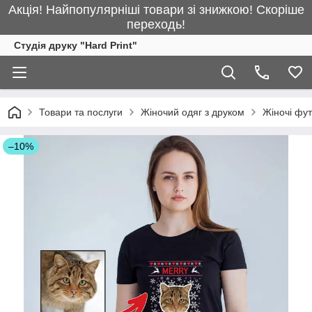
Акція! Найпопулярніші товари зі знижкою! Скоріше
переходь!
Студія друку "Hard Print"
Товари та послуги
Жіночий одяг з друком
Жіночі фу
–10%