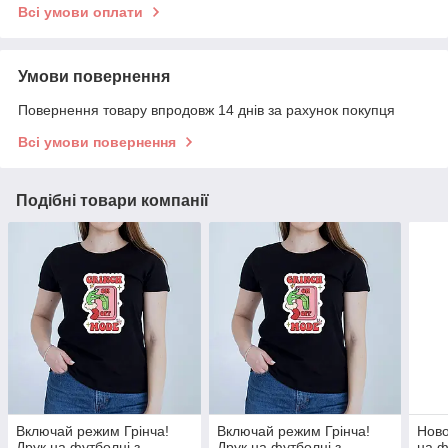
Всі умови оплати
Умови повернення
Повернення товару впродовж 14 днів за рахунок покупця
Всі умови повернення
Подібні товари компанії
Включай режим Грінча!
Включай режим Грінча!
Ново
Друк на футболці з
Друк на футболці з
на ф