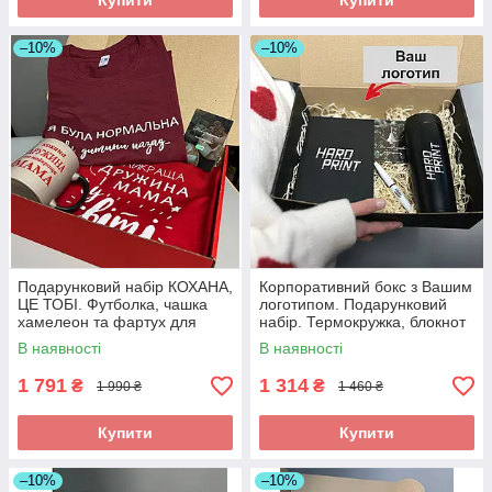
Купити
Купити
–10%
–10%
Подарунковий набір КОХАНА,
Корпоративний бокс з Вашим
ЦЕ ТОБІ. Футболка, чашка
логотипом. Подарунковий
хамелеон та фартух для
набір. Термокружка, блокнот
найкращої дружини та мами.
та ручка.
В наявності
В наявності
1 791
1 314
₴
₴
1 990 ₴
1 460 ₴
Купити
Купити
–10%
–10%