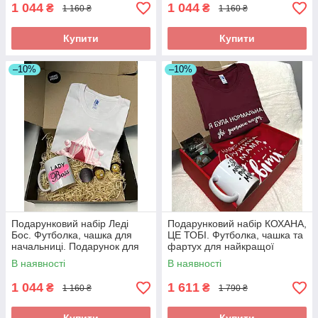
1 044
1 044
₴
₴
1 160 ₴
1 160 ₴
Купити
Купити
–10%
–10%
Подарунковий набір Леді
Подарунковий набір КОХАНА,
Бос. Футболка, чашка для
ЦЕ ТОБІ. Футболка, чашка та
начальниці. Подарунок для
фартух для найкращої
директора
дружини та мами.
В наявності
В наявності
1 044
1 611
₴
₴
1 160 ₴
1 790 ₴