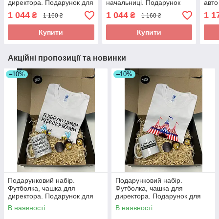
директора. Подарунок для
начальниці. Подарунок
авто
директора
для директора
чоло
1 044
1 044
1 1
₴
₴
1 160 ₴
1 160 ₴
(БМ
Купити
Купити
Акційні пропозиції та новинки
–10%
–10%
Подарунковий набір.
Подарунковий набір.
Футболка, чашка для
Футболка, чашка для
директора. Подарунок для
директора. Подарунок для
директора
директора
В наявності
В наявності