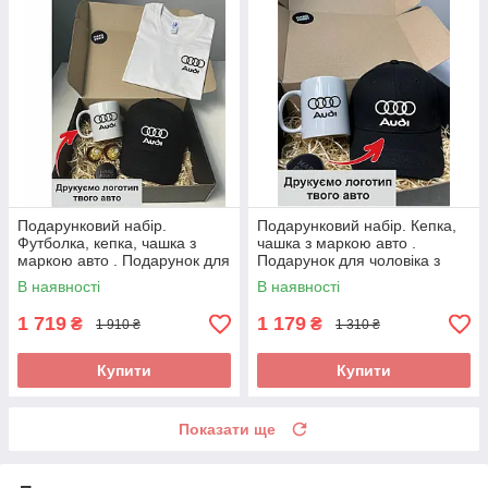
Подарунковий набір.
Подарунковий набір. Кепка,
Футболка, кепка, чашка з
чашка з маркою авто .
маркою авто . Подарунок для
Подарунок для чоловіка з
чоловіка з логотипом
логотипом Audi(Ауді)
В наявності
В наявності
Audi(Ауді)
1 719
1 179
₴
₴
1 910 ₴
1 310 ₴
Купити
Купити
Показати ще