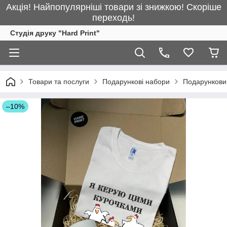
Акція! Найпопулярніші товари зі знижкою! Скоріше
переходь!
Студія друку "Hard Print"
Товари та послуги
Подарункові набори
Подарунковий
–10%