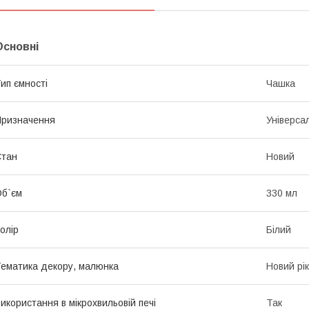
Основні
ип ємності
Чашка
ризначення
Універса
Стан
Новий
б`єм
330 мл
олір
Білий
ематика декору, малюнка
Новий рік
икористання в мікрохвильовій печі
Так