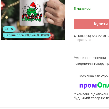
В наявності
Купити
–10%
Залишилось
0
0
днів
0
0
0
0
0
0
+380 (96) 554-22-01
Кристина
повернення товару п
У компанії підключені
будь-який товар не п