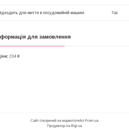
ідходить для миття в посудомийній машині
Так
нформація для замовлення
іна:
234 ₴
Сайт створений на маркетплейсі
Prom.ua
Продавець на Bigl.ua