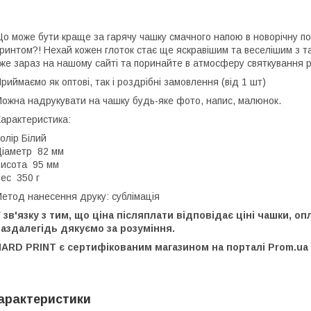
о може бути краще за гарячу чашку смачного напою в новорічну п
ринтом?! Нехай кожен глоток стає ще яскравішим та веселішим з 
же зараз на нашому сайті та поринайте в атмосферу святкування р
риймаємо як оптові, так і роздрібні замовлення (від 1 шт)
ожна надрукувати на чашку будь-яке фото, напис, малюнок.
арактеристика:
олір Білий
іаметр 82 мм
исота 95 мм
ес 350 г
етод нанесення друку: сублімація
 зв'язку з тим, що ціна післяплати відповідає ціні чашки, 
аздалегідь дякуємо за розуміння.
ARD PRINT є сертифікованим магазином на порталі Prom.ua (
арактеристики