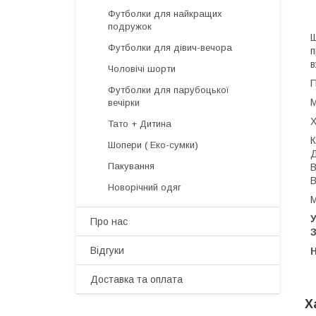
Футболки для найкращих
подружок
Щ
Футболки для дівич-вечора
п
в
Чоловічі шорти
П
Футболки для парубоцької
М
вечірки
Х
Тато + Дитина
К
Шопери ( Еко-сумки)
Д
Пакування
В
В
Новорічний одяг
М
У
Про нас
З
Відгуки
H
Доставка та оплата
Х