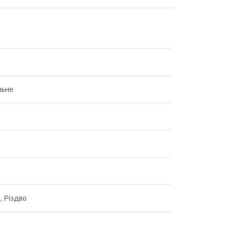
льне
, Різдво