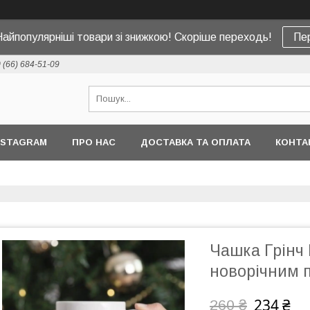
Найпопулярніші товари зі знижкою! Скоріше переходь!
Пе
 (66) 684-51-09
NSTAGRAM
ПРО НАС
ДОСТАВКА ТА ОПЛАТА
КОНТА
Чашка Грінч 
новорічним 
234 ₴
260 ₴