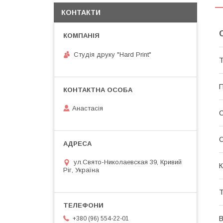
КОНТАКТИ
Студія друку "Hard Print"
Т
П
Анастасія
О
ул.Свято-Николаевская 39, Кривий
К
Ріг, Україна
Т
В
+380 (96) 554-22-01