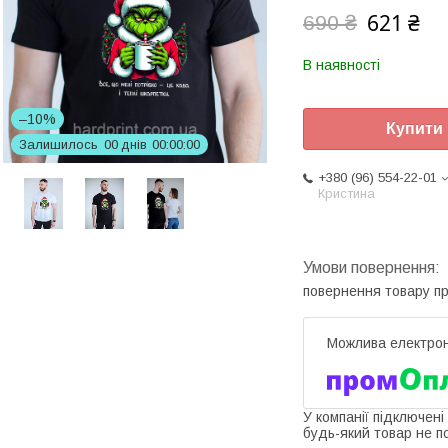
621 ₴
690 ₴
В наявності
–10%
Купити
Залишилось
0
0
днів
0
0
0
0
0
0
+380 (96) 554-22-01
Кристина
повернення товару п
У компанії підключені
будь-який товар не п