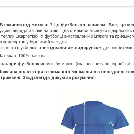
Втомився від метушні? Ця футболка з написом "Все, що мені
удово передасть твій настрій. Цей стильний аксесуар підкреслить
 теплих шкарпетках. У футболці виготовленій з м'якого та приємно
а комфортно у будь-який час дня.
акож ця футболка стане
ідеальним подарунком
для любителів 
атеріал: 100% бавовна
Кольори футболок
можуть бути різні (вказані внизу розмірної табл
Можлива оплата при отриманні з мінімальною передоплатою 
триманні. Заздалегідь дякую за розуміння.