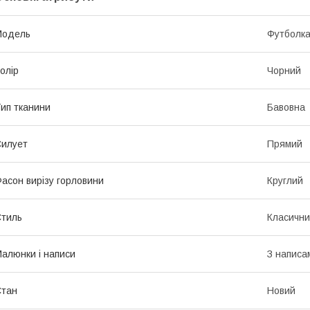
Модель
Футболк
олір
Чорний
ип тканини
Бавовна
илует
Прямий
асон вирізу горловини
Круглий
тиль
Класичн
алюнки і написи
З написа
Стан
Новий