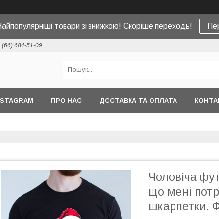
Найпопулярніші товари зі знижкою! Скоріше переходь!
Пе
 (66) 684-51-09
NSTAGRAM
ПРО НАС
ДОСТАВКА ТА ОПЛАТА
КОНТА
Чоловіча фут
що мені потрі
шкарпетки. Ф