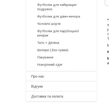
Футболки для найкращих
подружок
Футболки для дівич-вечора
"
Чоловічі шорти
ч
у
Футболки для парубоцької
т
вечірки
Т
Тато + Дитина
М
Шопери ( Еко-сумки)
Пакування
о
Новорічний одяг
Про нас
Відгуки
Доставка та оплата