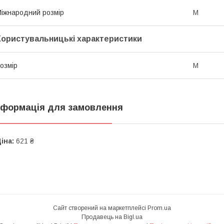
іжнародний розмір
M
Користувальницькі характеристики
озмір
M
нформація для замовлення
іна:
621 ₴
Сайт створений на маркетплейсі
Prom.ua
Продавець на Bigl.ua