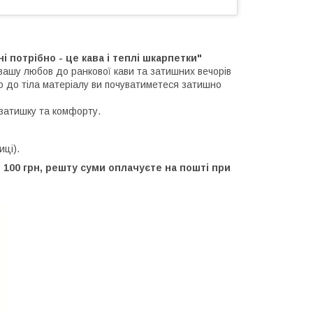
 потрібно - це кава і теплі шкарпетки"
 вашу любов до ранкової кави та затишних вечорів
го до тіла матеріалу ви почуватиметеся затишно
затишку та комфорту.
иці).
100 грн, решту суми оплачуєте на пошті при