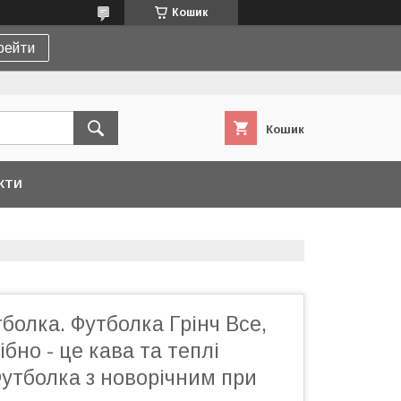
Кошик
рейти
Кошик
КТИ
болка. Футболка Грінч Все,
бно - це кава та теплі
утболка з новорічним при