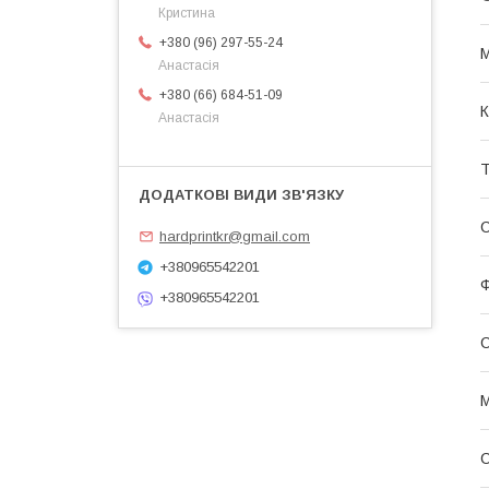
Кристина
+380 (96) 297-55-24
Анастасія
+380 (66) 684-51-09
К
Анастасія
Т
С
hardprintkr@gmail.com
+380965542201
Ф
+380965542201
С
М