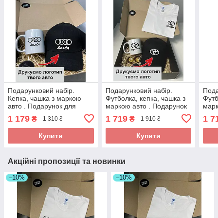
Подарунковий набір.
Подарунковий набір.
Пода
Кепка, чашка з маркою
Футболка, кепка, чашка з
Футб
авто . Подарунок для
маркою авто . Подарунок
марк
чоловіка з логотипом
для чоловіка з логотипом
для 
1 179
1 719
1 7
₴
₴
1 310 ₴
1 910 ₴
Audi(Ауді)
TOYOTA
Volk
Купити
Купити
Акційні пропозиції та новинки
–10%
–10%