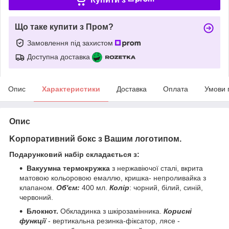
Що таке купити з Пром?
Замовлення під захистом
Доступна доставка
Опис
Характеристики
Доставка
Оплата
Умови 
Опис
Koрпоративний бокс з Вашим логотипом.
Подарунковий набір складається з:
Вакуумна термокружка
з нержавіючої сталі, вкрита
матовою кольоровою емаллю, кришка- непроливайка з
клапаном.
Об'єм:
400 мл.
Колір
: чорний, білий, синій,
червоний.
Блокнот
.
Обкладинка з шкірозамінника.
Корисні
функції
- вертикальна резинка-фіксатор, лясе -