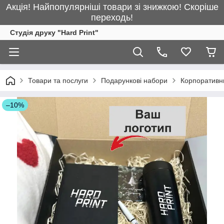
Акція! Найпопулярніші товари зі знижкою! Скоріше
переходь!
Студія друку "Hard Print"
Товари та послуги
Подарункові набори
Корпоративни
–10%