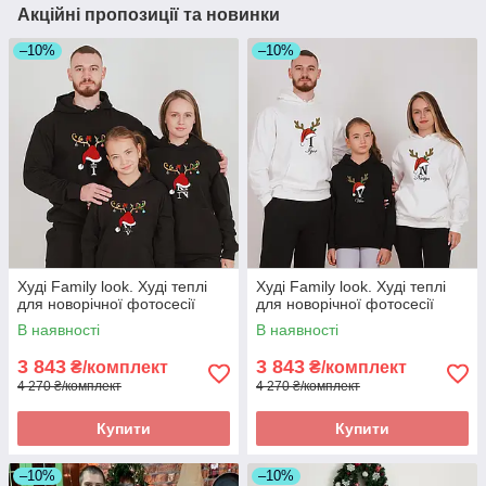
Акційні пропозиції та новинки
–10%
–10%
Худі Family look. Худі теплі
Худі Family look. Худі теплі
для новорічної фотосесії
для новорічної фотосесії
В наявності
В наявності
3 843
3 843
₴/комплект
₴/комплект
4 270 ₴/комплект
4 270 ₴/комплект
Купити
Купити
–10%
–10%