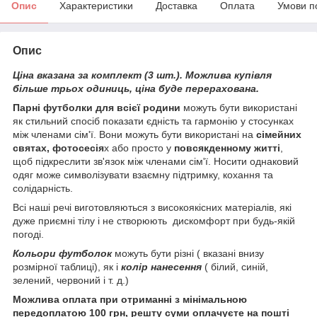
Опис
Характеристики
Доставка
Оплата
Умови п
Опис
Ціна вказана за комплект (3 шт.). Можлива купівля
більше трьох одиниць, ціна буде перерахована.
Парні футболки для всієї родини
можуть бути використані
як стильний спосіб показати єдність та гармонію у стосунках
між членами сім'ї. Вони можуть бути використані на
сімейних
святах, фотосесія
х або просто у
повсякденному житті
,
щоб підкреслити зв'язок між членами сім'ї. Носити однаковий
одяг може символізувати взаємну підтримку, кохання та
солідарність.
Всі наші речі виготовляються з високоякісних матеріалів, які
дуже приємні тілу і не створюють дискомфорт при будь-якій
погоді.
Кольори футболок
можуть бути різні ( вказані внизу
розмірної таблиці), як і
колір нанесення
( білий, синій,
зелений, червоний і т. д.)
Можлива оплата при отриманні з мінімальною
передоплатою 100 грн, решту суми оплачуєте на пошті