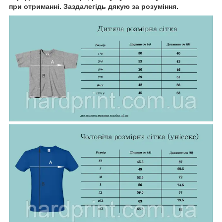
при отриманні. Заздалегідь дякую за розуміння.