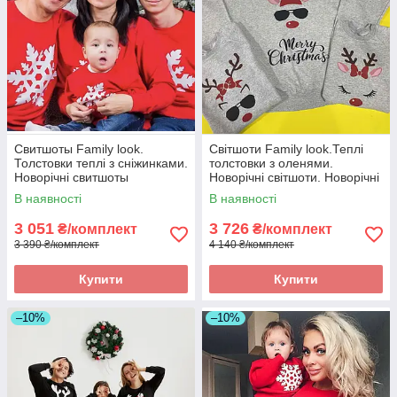
Свитшоты Family look.
Світшоти Family look.Теплі
Толстовки теплі з сніжинками.
толстовки з оленями.
Новорічні свитшоты
Новорічні світшоти. Новорічні
светри
В наявності
В наявності
3 051
3 726
₴/комплект
₴/комплект
3 390 ₴/комплект
4 140 ₴/комплект
Купити
Купити
–10%
–10%