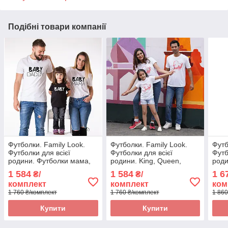
Подібні товари компанії
Футболки. Family Look.
Футболки. Family Look.
Футб
Футболки для всієї
Футболки для всієї
Футб
родини. Футболки мама,
родини. King, Queen,
роди
тато, син/ донька
Prince and princess
дити
1 584
1 584
1 6
₴/
₴/
комплект
комплект
ком
1 760 ₴/комплект
1 760 ₴/комплект
1 860
Купити
Купити