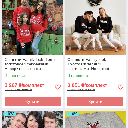
Світшоти Family look. Теплі
Світшоти Family look.
толстовки з сніжинками.
Толстовки теплі зі
Новорічні свитшоти
сніжинками. Новорічні
світшоти
В наявності
В наявності
3 267
3 051
₴/комплект
₴/комплект
3 630 ₴/комплект
3 390 ₴/комплект
Купити
Купити
–10%
–10%