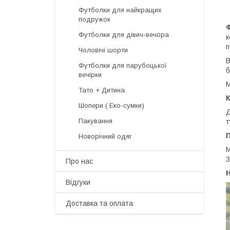
Футболки для найкращих
подружок
Футболки для дівич-вечора
к
п
Чоловічі шорти
В
Футболки для парубоцької
б
вечірки
М
Тато + Дитина
Шопери ( Еко-сумки)
Пакування
т
Новорічний одяг
М
З
Про нас
H
Відгуки
Доставка та оплата