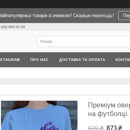
Найпопулярніші товари зі знижкою! Скоріше переходь!
Пе
 (66) 684-51-09
NSTAGRAM
ПРО НАС
ДОСТАВКА ТА ОПЛАТА
КОНТА
Преміум ове
на футболці.
873 ₴
970 ₴