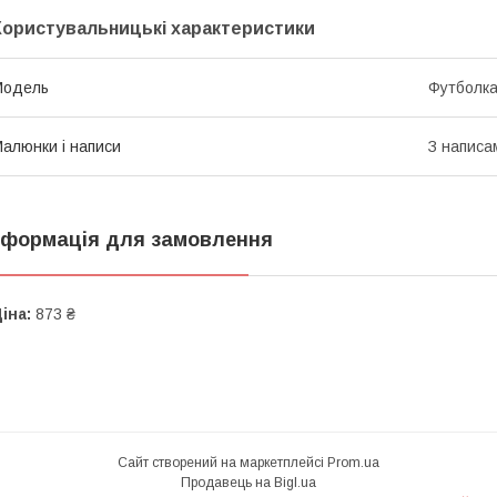
Користувальницькі характеристики
Модель
Футболк
алюнки і написи
З написа
нформація для замовлення
іна:
873 ₴
Сайт створений на маркетплейсі
Prom.ua
Продавець на Bigl.ua