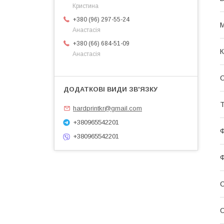
Кристина
+380 (96) 297-55-24
М
Анастасія
+380 (66) 684-51-09
К
Анастасія
С
Т
hardprintkr@gmail.com
+380965542201
Ф
+380965542201
Ф
С