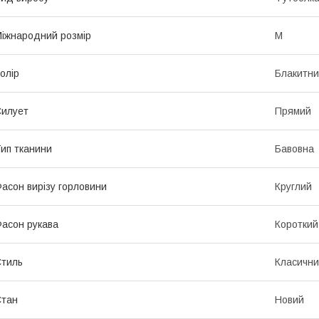
іжнародний розмір
M
олір
Блакитн
илует
Прямий
ип тканини
Бавовна
асон вирізу горловини
Круглий
асон рукава
Короткий
тиль
Класичн
Стан
Новий