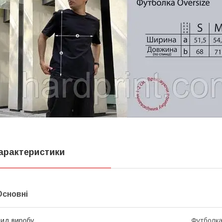
арактеристики
Основні
ид виробу
Футболк