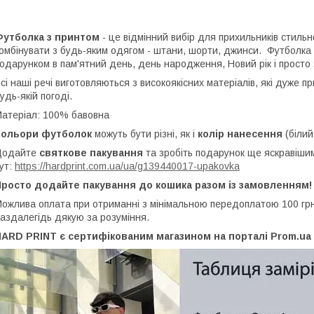
Футболка з принтом
- це відмінний вибір для прихильників стильн
омбінувати з будь-яким одягом - штани, шорти, джинси. Футболка
одарунком в пам'ятний день, день народження, Новий рік і просто 
сі наші речі виготовляються з високоякісних матеріалів, які дуже 
удь-якій погоді.
атеріал: 100% бавовна
Кольори футболок
можуть бути різні, як і
колір нанесення
(білий
Додайте
святкове пакування
та зробіть подарунок ще яскравіши
ут:
https://hardprint.com.ua/ua/g139440017-upakovka
Просто додайте пакування до кошика разом із замовленням!
ожлива оплата при отриманні з мінімальною передоплатою 100 грн,
аздалегідь дякую за розуміння.
ARD PRINT є сертифікованим магазином на порталі Prom.ua 