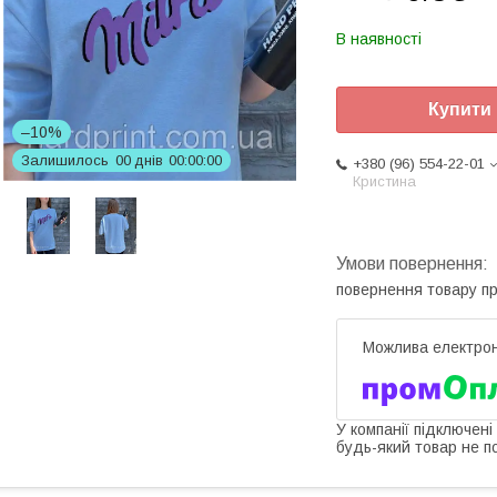
В наявності
Купити
–10%
Залишилось
0
0
днів
0
0
0
0
0
0
+380 (96) 554-22-01
Кристина
повернення товару п
У компанії підключені
будь-який товар не п