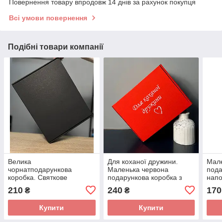
Повернення товару впродовж 14 днів за рахунок покупця
Всі умови повернення
Подібні товари компанії
Велика
Для коханої дружини.
Мале
чорнатподарункова
Маленька червона
пода
коробка. Святкове
подарункова коробка з
напо
пакування вашого
наповнювачем. Святкове
паку
210
240
170
₴
₴
замовлення.
пакування вашого
замо
замовлення.
Купити
Купити