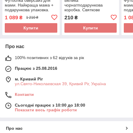
Футболка оверсайз для
Велика
Футб
мами. Найкраща мама +
чорнатподарункова
мам
подарункова упаковка.
коробка. Святкове
пода
Жіноча футболка преміум
пакування вашого
Жіно
1 089
210
1 0
₴
₴
1 210 ₴
якості.
замовлення.
якост
Купити
Купити
Про нас
100% позитивних з 62 відгуків за рік
Працює з 25.08.2016
м. Кривий Ріг
ул.Свято-Николаевская 39, Кривий Ріг, Україна
Контакти
Сьогодні працює з 10:00 до 18:00
Показати весь графік роботи
Про нас