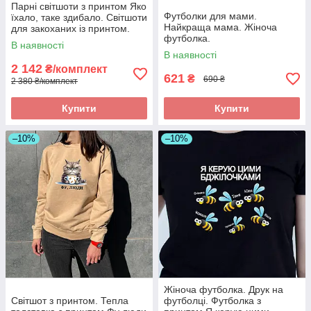
Парні світшоти з принтом Яко
Футболки для мами.
їхало, таке здибало. Світшоти
Найкраща мама. Жіноча
для закоханих із принтом.
футболка.
В наявності
В наявності
2 142
₴/комплект
621
₴
690 ₴
2 380 ₴/комплект
Купити
Купити
–10%
–10%
Жіноча футболка. Друк на
Світшот з принтом. Тепла
футболці. Футболка з