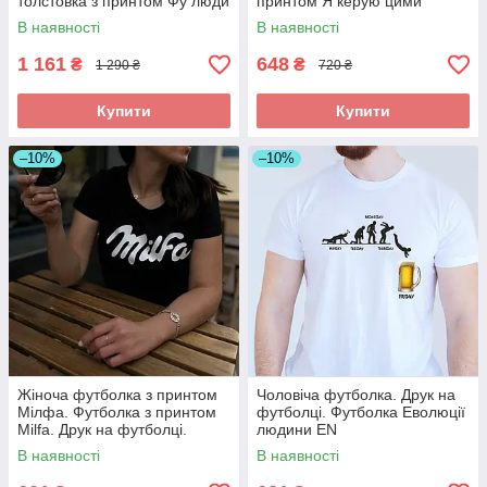
толстовка з принтом Фу люди
принтом Я керую цими
бджілочками з іменами
В наявності
В наявності
(колег)
1 161
648
₴
₴
1 290 ₴
720 ₴
Купити
Купити
–10%
–10%
Жіноча футболка з принтом
Чоловіча футболка. Друк на
Мілфа. Футболка з принтом
футболці. Футболка Еволюції
Milfa. Друк на футболці.
людини EN
В наявності
В наявності