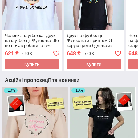
Чоловіча футболка. Друк
Друк на футболці.
Чоло
на футболці. Футболка Ще
Футболка з принтом Я
на ф
не почав робити, а вже
керую цими бджілками
стар
втомився
621
648
648
₴
₴
690 ₴
720 ₴
Купити
Купити
Акційні пропозиції та новинки
–10%
–10%