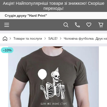
Акція! Найпопулярніші товари зі знижкою! Скоріше
переходь!
Студія друку "Hard Print"
Товари та послуги
SALE!
Чоловіча футболка. Друк на
–10%