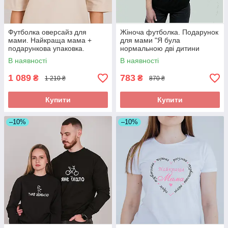
Футболка оверсайз для
Жіноча футболка. Подарунок
мами. Найкраща мама +
для мами "Я була
подарункова упаковка.
нормальною дві дитини
Жіноча футболка преміум
назад .."+ подарункова
В наявності
В наявності
якості.
упаковка | Ідея для
подарунка
1 089
783
₴
₴
1 210 ₴
870 ₴
Купити
Купити
–10%
–10%