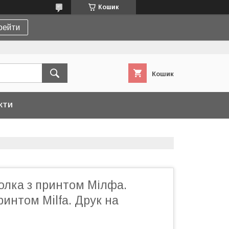
Кошик
рейти
Кошик
КТИ
олка з принтом Мілфа.
ринтом Milfa. Друк на