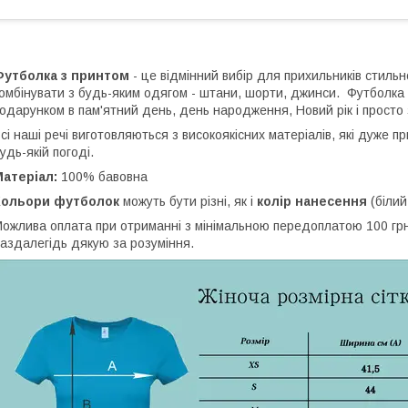
Футболка з принтом
- це відмінний вибір для прихильників стильн
омбінувати з будь-яким одягом - штани, шорти, джинси. Футболка
одарунком в пам'ятний день, день народження, Новий рік і просто 
сі наші речі виготовляються з високоякісних матеріалів, які дуже 
удь-якій погоді.
Матеріал:
100% бавовна
Кольори футболок
можуть бути різні, як і
колір нанесення
(білий
ожлива оплата при отриманні з мінімальною передоплатою 100 грн,
аздалегідь дякую за розуміння.