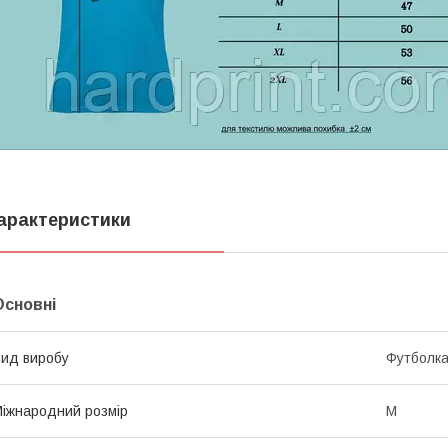
арактеристики
Основні
ид виробу
Футболк
іжнародний розмір
M