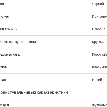
олір
Чорний
илует
Притале
ип тканини
Бавовна
асон вирізу горловини
Круглий
асон рукава
Короткий
тиль
Класичн
Стан
Новий
Користувальницькі характеристики
Модель
Футболк