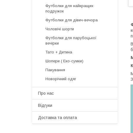
Футболки для найкращих
подружок
Футболки для дівич-вечора
Чоловічі шорти
к
п
Футболки для парубоцької
вечірки
В
б
Тато + Дитина
Шопери ( Еко-сумки)
Пакування
М
Новорічний одяг
З
Про нас
Відгуки
Доставка та оплата