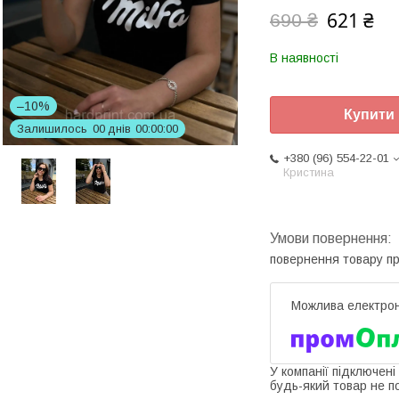
621 ₴
690 ₴
В наявності
–10%
Купити
Залишилось
0
0
днів
0
0
0
0
0
0
+380 (96) 554-22-01
Кристина
повернення товару п
У компанії підключені
будь-який товар не п