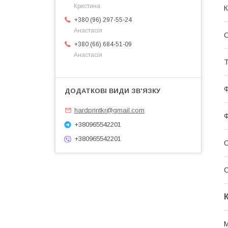
Кристина
К
+380 (96) 297-55-24
Анастасія
С
+380 (66) 684-51-09
Анастасія
Т
Ф
hardprintkr@gmail.com
Ф
+380965542201
+380965542201
С