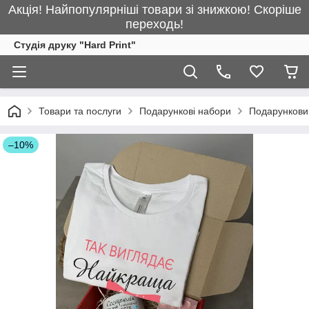
Акція! Найпопулярніші товари зі знижкою! Скоріше
переходь!
Студія друку "Hard Print"
Товари та послуги
Подарункові набори
Подарункови
–10%