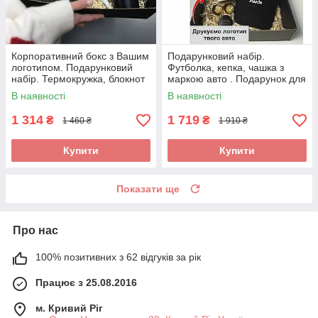
Корпоративний бокс з Вашим
Подарунковий набір.
логотипом. Подарунковий
Футболка, кепка, чашка з
набір. Термокружка, блокнот
маркою авто . Подарунок для
та ручка.
чоловіка з логотипом
В наявності
В наявності
Audi(Ауді)
1 314
1 719
₴
₴
1 460 ₴
1 910 ₴
Купити
Купити
Показати ще
Про нас
100% позитивних з 62 відгуків за рік
Працює з 25.08.2016
м. Кривий Ріг