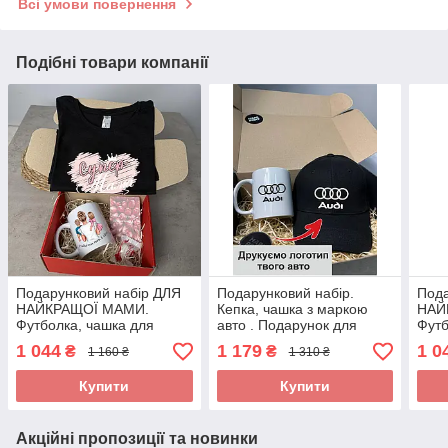
Всі умови повернення
Подібні товари компанії
Подарунковий набір ДЛЯ
Подарунковий набір.
Пода
НАЙКРАЩОЇ МАМИ.
Кепка, чашка з маркою
НАЙ
Футболка, чашка для
авто . Подарунок для
Футб
супер мами.
чоловіка з логотипом
найк
1 044
1 179
1 0
₴
₴
1 160 ₴
1 310 ₴
Audi(Ауді)
Купити
Купити
Акційні пропозиції та новинки