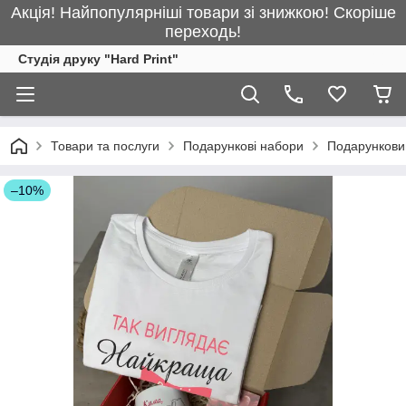
Акція! Найпопулярніші товари зі знижкою! Скоріше
переходь!
Студія друку "Hard Print"
Товари та послуги
Подарункові набори
Подарункови
–10%