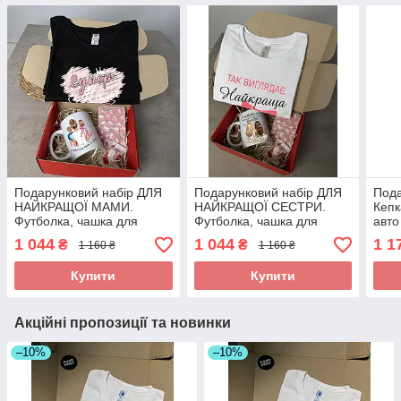
Подарунковий набір ДЛЯ
Подарунковий набір ДЛЯ
Пода
НАЙКРАЩОЇ МАМИ.
НАЙКРАЩОЇ СЕСТРИ.
Кепк
Футболка, чашка для
Футболка, чашка для
авто
супер мами.
сестрюлик ти мій
чоло
1 044
1 044
1 1
₴
₴
1 160 ₴
1 160 ₴
найкращий брюлик
(БМ
Купити
Купити
Акційні пропозиції та новинки
–10%
–10%