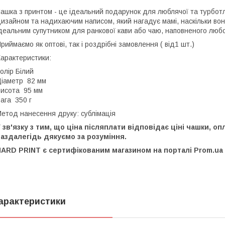
ашка з принтом - це ідеальний подарунок для люблячої та турботл
изайном та надихаючим написом, який нагадує мамі, наскільки во
деальним супутником для ранкової кави або чаю, наповненого любо
риймаємо як оптові, так і роздрібні замовлення ( від1 шт.)
арактеристики:
олір Білий
іаметр 82 мм
исота 95 мм
ага 350 г
етод нанесення друку: сублімація
 зв'язку з тим, що ціна післяплати відповідає ціні чашки, 
аздалегідь дякуємо за розуміння.
ARD PRINT є сертифікованим магазином на порталі Prom.ua (
арактеристики