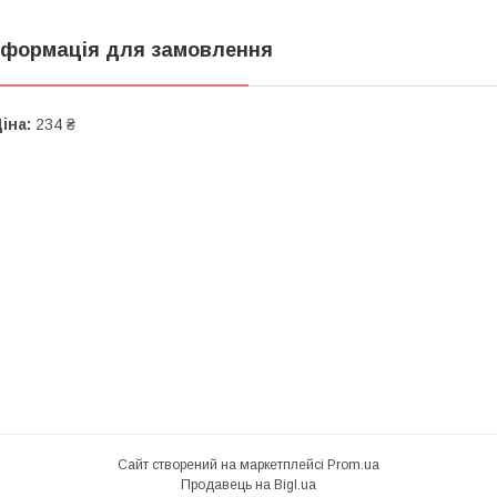
нформація для замовлення
іна:
234 ₴
Сайт створений на маркетплейсі
Prom.ua
Продавець на Bigl.ua