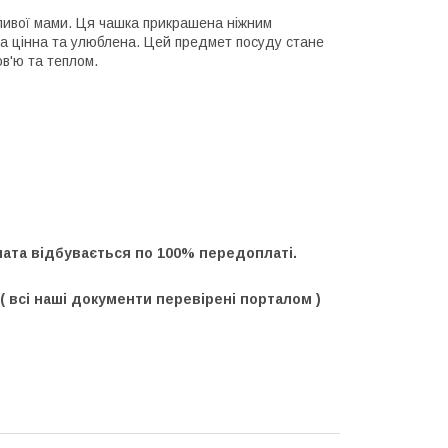
ивої ​​мами. Ця чашка прикрашена ніжним
на цінна та улюблена. Цей предмет посуду стане
в'ю та теплом.
оплата відбувається по 100% передоплаті.
 всі наші документи перевірені порталом )