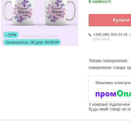
В наявності
Купити
+380 (96) 554-22-01
–10%
Кристина
Залишилось
0
0
днів
0
0
0
0
0
0
повернення товару п
У компанії підключені
будь-який товар не п