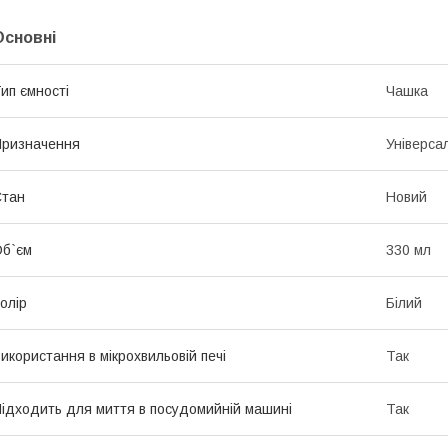
Основні
ип ємності
Чашка
ризначення
Універса
Стан
Новий
б`єм
330 мл
олір
Білий
икористання в мікрохвильовій печі
Так
ідходить для миття в посудомийній машині
Так