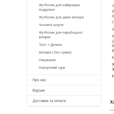
Футболки для найкращих
Ч
подружок
д
і
Футболки для дівич-вечора
П
Чоловічі шорти
Х
Футболки для парубоцької
К
вечірки
Д
Тато + Дитина
В
В
Шопери ( Еко-сумки)
М
Пакування
У
Новорічний одяг
З
H
Про нас
Відгуки
Доставка та оплата
Х