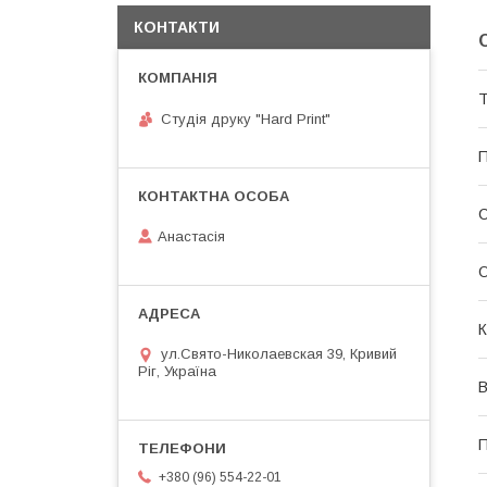
КОНТАКТИ
Т
Студія друку "Hard Print"
П
Анастасія
О
К
ул.Свято-Николаевская 39, Кривий
Ріг, Україна
В
П
+380 (96) 554-22-01