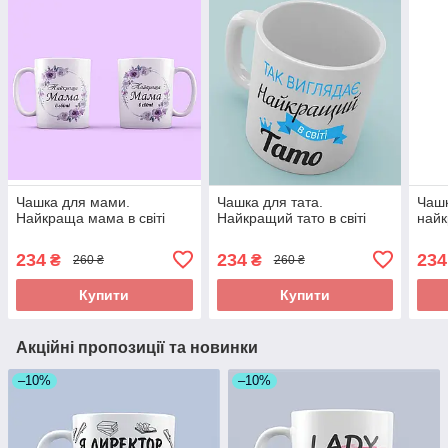
Чашка для мами.
Чашка для тата.
Чашк
Найкраща мама в світі
Найкращий тато в світі
найк
234
234
234
₴
₴
260 ₴
260 ₴
Купити
Купити
Акційні пропозиції та новинки
–10%
–10%