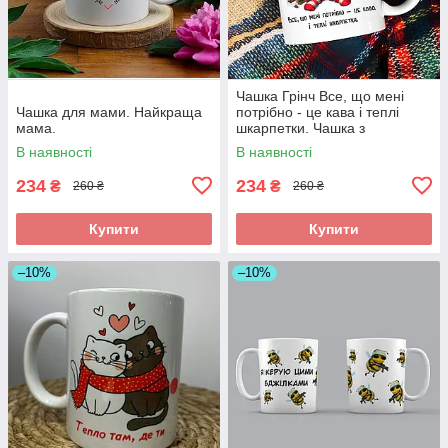
Чашка Грінч Все, що мені
Чашка для мами. Найкраща
потрібно - це кава і теплі
мама.
шкарпетки. Чашка з
новорічним принтом.
В наявності
В наявності
234
234
₴
₴
260 ₴
260 ₴
Купити
Купити
–10%
–10%