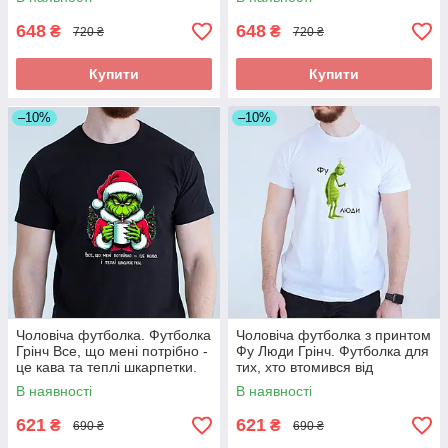
648
648
₴
₴
720 ₴
720 ₴
Купити
Купити
–10%
–10%
Чоловіча футболка. Футболка
Чоловіча футболка з принтом
Грінч Все, що мені потрібно -
Фу Люди Грінч. Футболка для
це кава та теплі шкарпетки.
тих, хто втомився від
Футболка з новорічним при
новорічної метушні
В наявності
В наявності
621
621
₴
₴
690 ₴
690 ₴