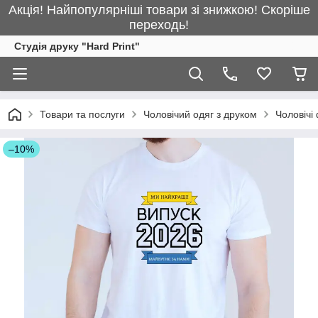
Акція! Найпопулярніші товари зі знижкою! Скоріше
переходь!
Студія друку "Hard Print"
Товари та послуги
Чоловічий одяг з друком
Чоловічі
–10%