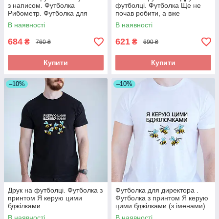
з написом. Футболка
футболці. Футболка Ще не
Рибометр. Футболка для
почав робити, а вже
рибака
втомився
В наявності
В наявності
684
621
₴
₴
760 ₴
690 ₴
Купити
Купити
–10%
–10%
Друк на футболці. Футболка з
Футболка для директора .
принтом Я керую цими
Футболка з принтом Я керую
бджілками
цими бджілками (з іменами)
В наявності
В наявності