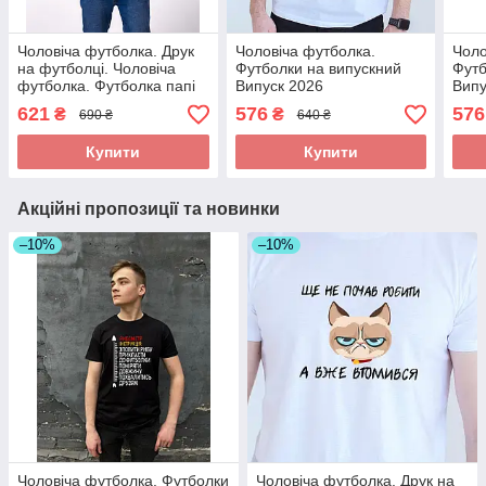
Чоловіча футболка. Друк
Чоловіча футболка.
Чоло
на футболці. Чоловіча
Футболки на випускний
Футб
футболка. Футболка папі
Випуск 2026
Випу
621
576
576
₴
₴
690 ₴
640 ₴
Купити
Купити
Акційні пропозиції та новинки
–10%
–10%
Чоловіча футболка. Футболки
Чоловіча футболка. Друк на