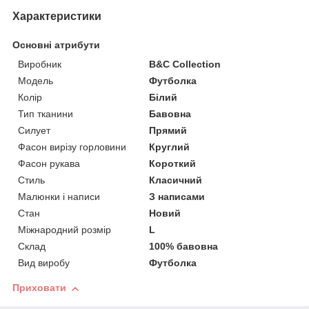
Характеристики
Основні атрибути
Виробник
B&C Collection
Модель
Футболка
Колір
Білий
Тип тканини
Бавовна
Силует
Прямий
Фасон вирізу горловини
Круглий
Фасон рукава
Короткий
Стиль
Класичний
Малюнки і написи
З написами
Стан
Новий
Міжнародний розмір
L
Склад
100% бавовна
Вид виробу
Футболка
Приховати