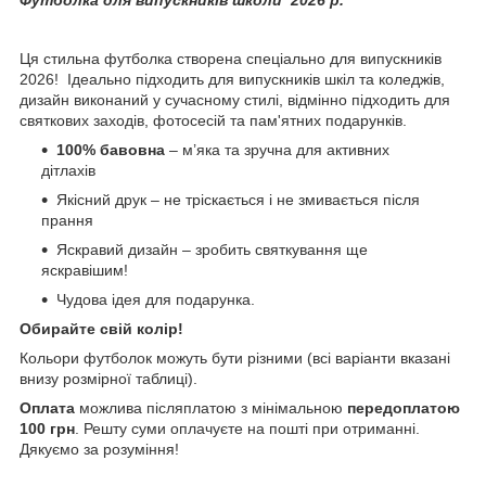
Ця стильна футболка створена спеціально для випускників
2026! Ідеально підходить для випускників шкіл та коледжів,
дизайн виконаний у сучасному стилі, відмінно підходить для
святкових заходів, фотосесій та пам'ятних подарунків.
100% бавовна
– м’яка та зручна для активних
дітлахів
Якісний друк – не тріскається і не змивається після
прання
Яскравий дизайн – зробить святкування ще
яскравішим!
Чудова ідея для подарунка.
Обирайте свій колір!
Кольори футболок можуть бути різними (всі варіанти вказані
внизу розмірної таблиці).
Оплата
можлива післяплатою з мінімальною
передоплатою
100 грн
. Решту суми оплачуєте на пошті при отриманні.
Дякуємо за розуміння!