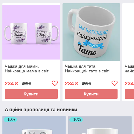
Чашка для мами.
Чашка для тата.
Чашк
Найкраща мама в світі
Найкращий тато в світі
найк
234
234
234
₴
₴
260 ₴
260 ₴
Купити
Купити
Акційні пропозиції та новинки
–10%
–10%