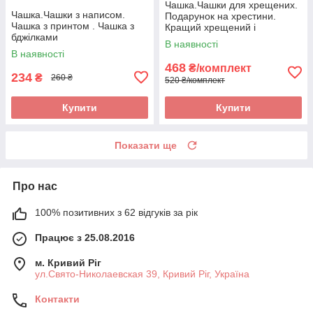
Чашка.Чашки для хрещених.
Чашка.Чашки з написом.
Подарунок на хрестини.
Чашка з принтом . Чашка з
Кращий хрещений і
бджілками
найкраща хресна
В наявності
В наявності
468
₴/комплект
234
₴
260 ₴
520 ₴/комплект
Купити
Купити
Показати ще
Про нас
100% позитивних з 62 відгуків за рік
Працює з 25.08.2016
м. Кривий Ріг
ул.Свято-Николаевская 39, Кривий Ріг, Україна
Контакти