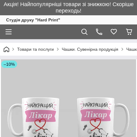
Акція! Найпопулярніші товари зі знижкою! Скоріше
переходь!
Студія друку "Hard Print"
Товари та послуги
Чашки. Сувенірна продукція
Чашка
–10%