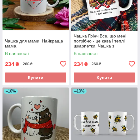
Чашка Грінч Все, що мені
Чашка для мами. Найкраща
потрібно - це кава і теплі
мама.
шкарпетки. Чашка з
новорічним принтом.
В наявності
В наявності
234
234
₴
₴
260 ₴
260 ₴
Купити
Купити
–10%
–10%