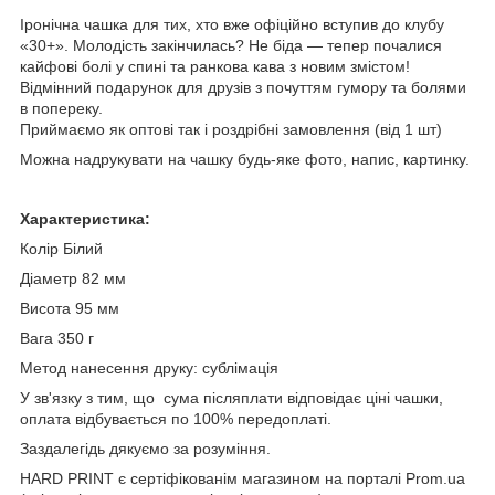
Іронічна чашка для тих, хто вже офіційно вступив до клубу
«30+». Молодість закінчилась? Не біда — тепер почалися
кайфові болі у спині та ранкова кава з новим змістом!
Відмінний подарунок для друзів з почуттям гумору та болями
в попереку.
Приймаємо як оптові так і роздрібні замовлення (від
1 шт)
Можна надрукувати на чашку будь-яке фото, напис, картинку.
Характеристика:
Колір Білий
Діаметр 82 мм
Висота 95 мм
Вага 350 г
Метод нанесення друку: сублімація
У зв'язку з тим, що сума післяплати відповідає ціні чашки,
оплата відбувається по 100% передоплаті.
Заздалегідь дякуємо за розуміння.
HARD PRINT є сертіфікованім магазином на порталі Prom.ua