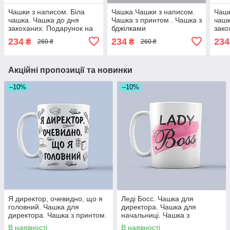
Чашки з написом. Біла
Чашка.Чашки з написом.
Чашк
чашка. Чашка до дня
Чашка з принтом . Чашка з
чашк
закоханих. Подарунок на
бджілками
зако
14 лютого
14 л
234
234
234
₴
₴
260 ₴
260 ₴
Акційні пропозиції та новинки
–10%
–10%
Я директор, очевидно, що я
Леді Босс. Чашка для
головний. Чашка для
директора. Чашка для
директора. Чашка з принтом.
начальниці. Чашка з
принтом.
В наявності
В наявності