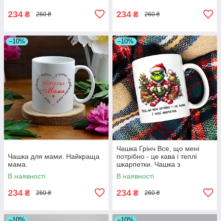
234
234
₴
₴
260 ₴
260 ₴
–10%
–10%
Чашка Грінч Все, що мені
Чашка для мами. Найкраща
потрібно - це кава і теплі
мама.
шкарпетки. Чашка з
новорічним принтом.
В наявності
В наявності
234
234
₴
₴
260 ₴
260 ₴
–10%
–10%