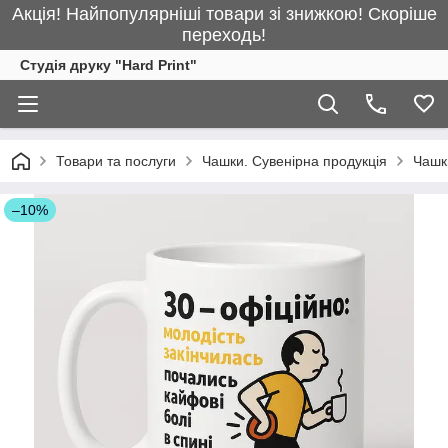
Акція! Найпопулярніші товари зі знижкою! Скоріше
переходь!
Студія друку "Hard Print"
Товари та послуги
Чашки. Сувенірна продукція
Чашки
–10%