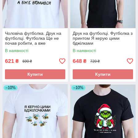
Чоловіча футболка. Друк на
Друк на футболці. Футболка з
футболці. Футболка Ще не
принтом Я керую цими
почав робити, а вже
бджілками
втомився
В наявності
В наявності
621
648
₴
₴
690 ₴
720 ₴
Купити
Купити
–10%
–10%