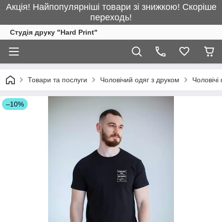
Акція! Найпопулярніші товари зі знижкою! Скоріше
переходь!
Студія друку "Hard Print"
Товари та послуги
Чоловічий одяг з друком
Чоловічі
–10%