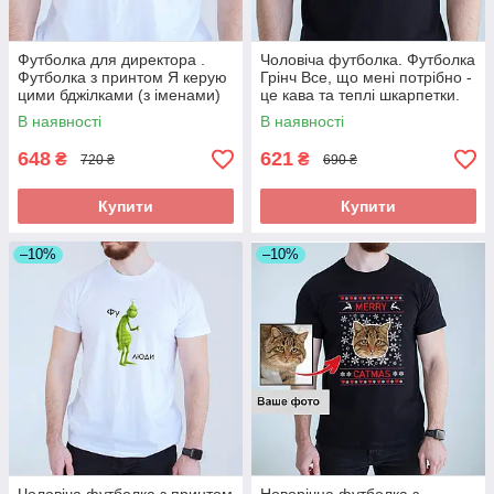
Футболка для директора .
Чоловіча футболка. Футболка
Футболка з принтом Я керую
Грінч Все, що мені потрібно -
цими бджілками (з іменами)
це кава та теплі шкарпетки.
Футболка з новорічним при
В наявності
В наявності
648
621
₴
₴
720 ₴
690 ₴
Купити
Купити
–10%
–10%