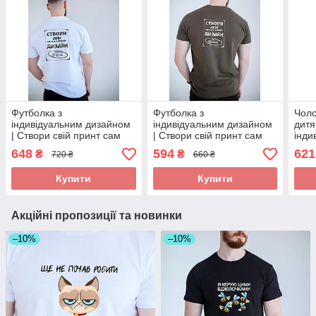
Футболка з
Футболка з
Чоло
індивідуальним дизайном
індивідуальним дизайном
дит
| Створи свій принт сам
| Створи свій принт сам
інди
твої
648
594
621
₴
₴
720 ₴
660 ₴
Купити
Купити
Акційні пропозиції та новинки
–10%
–10%