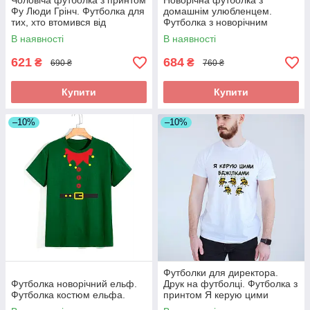
Чоловіча футболка з принтом
Новорічна футболка з
Фу Люди Грінч. Футболка для
домашнім улюбленцем.
тих, хто втомився від
Футболка з новорічним
новорічної метушні
принтом
В наявності
В наявності
621
684
₴
₴
690 ₴
760 ₴
Купити
Купити
–10%
–10%
Футболки для директора.
Футболка новорічний ельф.
Друк на футболці. Футболка з
Футболка костюм ельфа.
принтом Я керую цими
бджілками (бджілки військові)