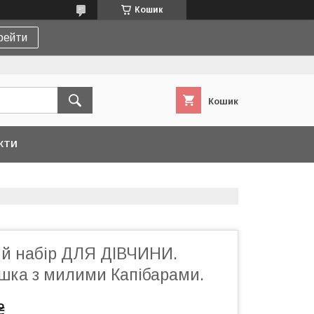
Кошик
рейти
Кошик
КТИ
й набір ДЛЯ ДІВЧИНИ.
ашка з милими Капібарами.
₴