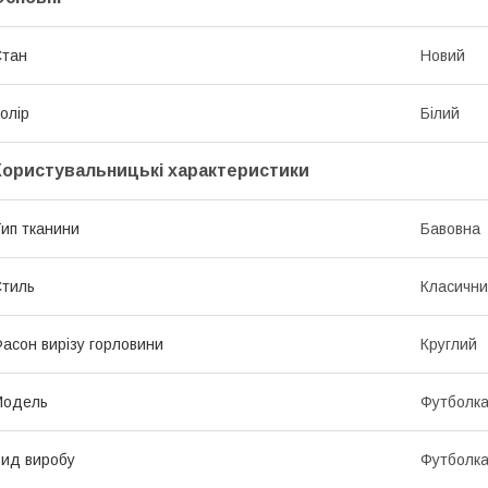
Стан
Новий
олір
Білий
Користувальницькі характеристики
ип тканини
Бавовна
тиль
Класичн
асон вирізу горловини
Круглий
Модель
Футболк
ид виробу
Футболк