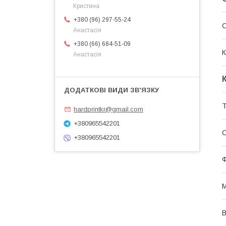
Кристина
+380 (96) 297-55-24
Анастасія
+380 (66) 684-51-09
К
Анастасія
Т
hardprintkr@gmail.com
+380965542201
С
+380965542201
Ф
В