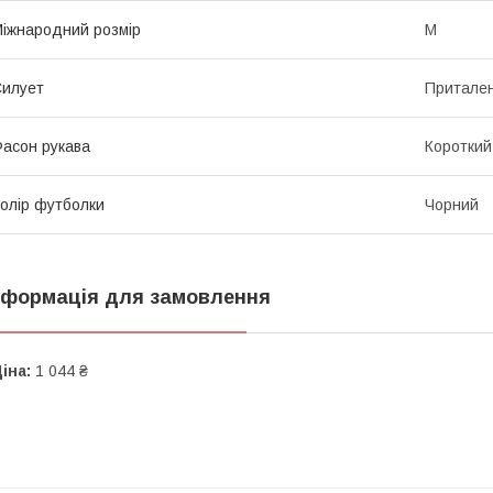
іжнародний розмір
M
илует
Притале
асон рукава
Короткий
олір футболки
Чорний
нформація для замовлення
іна:
1 044 ₴