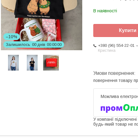
В наявності
Купити
–10%
Залишилось
0
0
днів
0
0
0
0
0
0
+380 (96) 554-22-01
Кристина
повернення товару п
У компанії підключені
будь-який товар не п