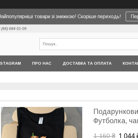
Найпопулярніші товари зі знижкою! Скоріше переходь!
Пе
 (66) 684-51-09
NSTAGRAM
ПРО НАС
ДОСТАВКА ТА ОПЛАТА
КОНТА
Подарункови
Футболка, ч
1 044 
1 160 ₴