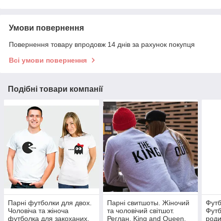
Умови повернення
Повернення товару впродовж 14 днів за рахунок покупця
Всі умови повернення
Подібні товари компанії
Парні футболки для двох.
Парні свитшоты. Жіночий
Футб
Чоловіча та жіноча
та чоловічий світшот.
Футб
футболка для закоханих.
Реглан. King and Queen.
роди