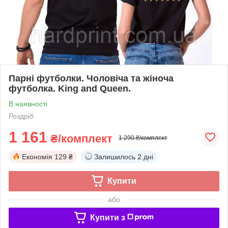
Парні футболки. Чоловіча та жіноча
футболка. King and Queen.
В наявності
Роздріб
1 161
₴/комплект
1 290 ₴/комплект
Економія
129 ₴
Залишилось
2 дні
Купити
або
Купити з