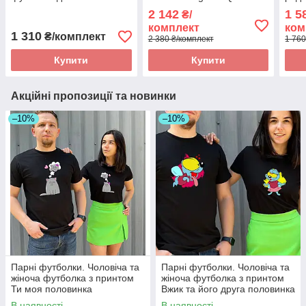
Всі розміри є в наявності.
Король і королева
Prin
2 142
1 5
₴/
комплект
ком
1 310
₴/комплект
2 380 ₴/комплект
1 760
Купити
Купити
Акційні пропозиції та новинки
–10%
–10%
Парні футболки. Чоловіча та
Парні футболки. Чоловіча та
жіноча футболка з принтом
жіноча футболка з принтом
Ти моя половинка
Вжик та його друга половинка
В наявності
В наявності