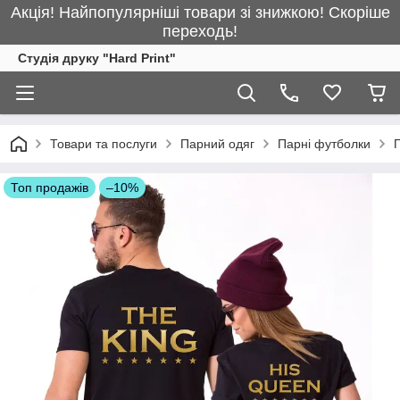
Акція! Найпопулярніші товари зі знижкою! Скоріше
переходь!
Студія друку "Hard Print"
Товари та послуги
Парний одяг
Парні футболки
П
Топ продажів
–10%