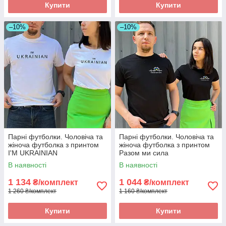
Купити
Купити
–10%
–10%
Парні футболки. Чоловіча та
Парні футболки. Чоловіча та
жіноча футболка з принтом
жіноча футболка з принтом
I'M UKRAINIAN
Разом ми сила
В наявності
В наявності
1 134
1 044
₴/комплект
₴/комплект
1 260 ₴/комплект
1 160 ₴/комплект
Купити
Купити