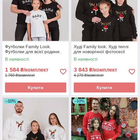
Футболки Family Look.
Худі Family look. Худі теплі
Футболки для всієї родини.
для новорічної фотосесії
В наявності
В наявності
1 584
3 843
₴/комплект
₴/комплект
1 760 ₴/комплект
4 270 ₴/комплект
Купити
Купити
–10%
–10%