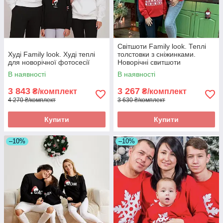
Світшоти Family look. Теплі
Худі Family look. Худі теплі
толстовки з сніжинками.
для новорічної фотосесії
Новорічні свитшоти
В наявності
В наявності
3 843
3 267
₴/комплект
₴/комплект
4 270 ₴/комплект
3 630 ₴/комплект
Купити
Купити
–10%
–10%