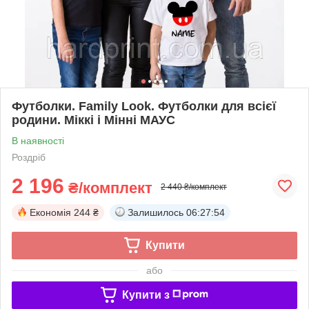
Футболки. Family Look. Футболки для всієї
родини. Міккі і Мінні МАУС
В наявності
Роздріб
2 196
₴/комплект
2 440 ₴/комплект
Економія
244 ₴
Залишилось
06:27:53
Купити
або
Купити з