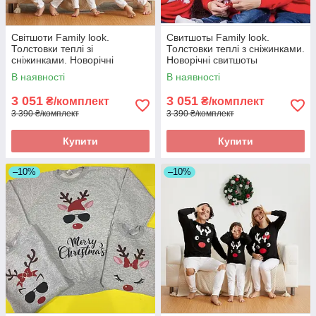
Світшоти Family look.
Свитшоты Family look.
Толстовки теплі зі
Толстовки теплі з сніжинками.
сніжинками. Новорічні
Новорічні свитшоты
світшоти
В наявності
В наявності
3 051
3 051
₴/комплект
₴/комплект
3 390 ₴/комплект
3 390 ₴/комплект
Купити
Купити
–10%
–10%