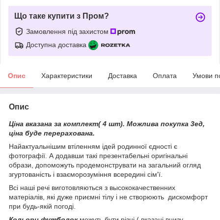
Що таке купити з Пром?
Замовлення під захистом
Доступна доставка
Опис
Характеристики
Доставка
Оплата
Умови п
Опис
Ціна вказана за комплект( 4 шт).
Можлива покупка 3ед,
ціна буде перерахована.
Найактуальнішим втіленням ідей родинної єдності є
фотографії. А додавши такі презентабельні оригінальні
образи, допоможуть продемонструвати на загальний огляд
згуртованість і взаєморозуміння всередині сім'ї.
Всі наші речі виготовляються з высококачественних
матеріалів, які дуже приємні тілу і не створюють дискомфорт
при будь-якій погоді.
Кольори футболок
можуть бути різні ( вказані внизу