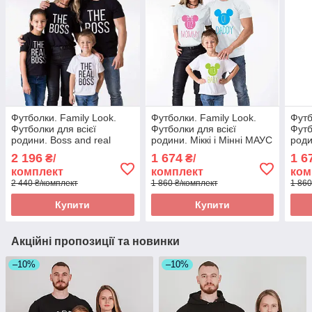
Футболки. Family Look.
Футболки. Family Look.
Футб
Футболки для всієї
Футболки для всієї
Футб
родини. Boss and real
родини. Міккі і Мінні МАУС
роди
boss
2 196
1 674
1 6
₴/
₴/
комплект
комплект
ком
2 440 ₴/комплект
1 860 ₴/комплект
1 860
Купити
Купити
Акційні пропозиції та новинки
–10%
–10%