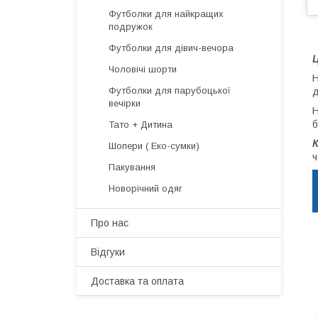
Футболки для найкращих
подружок
Футболки для дівич-вечора
Ц
Чоловічі шорти
Н
Футболки для парубоцької
д
вечірки
Н
б
Тато + Дитина
Шопери ( Еко-сумки)
ч
Пакування
Новорічний одяг
Про нас
Відгуки
Доставка та оплата