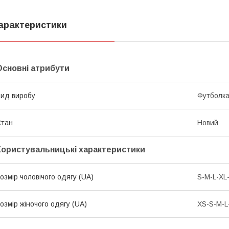
арактеристики
Основні атрибути
ид виробу
Футболк
Стан
Новий
Користувальницькі характеристики
озмір чоловічого одягу (UA)
S-M-L-XL
озмір жіночого одягу (UA)
XS-S-M-L