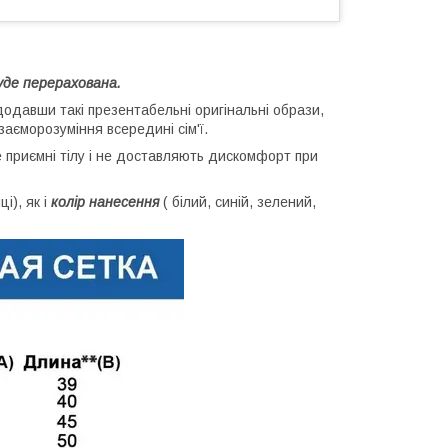
буде перерахована.
додавши такі презентабельні оригінальні образи,
аєморозуміння всередині сім'ї.
е приємні тілу і не доставляють дискомфорт при
і), як і
колір нанесення
( білий, синій, зелений,