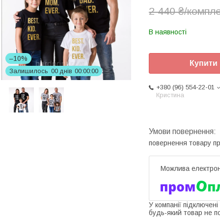
2 440 ₴/компл
В наявності
–10%
Купити
Залишилось
0
0
днів
0
0
0
0
0
0
+380 (96) 554-22-01
Кристина
повернення товару п
У компанії підключені
будь-який товар не п