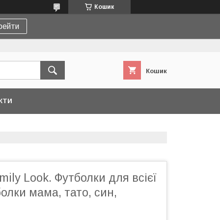
Кошик
рейти
Кошик
КТИ
mily Look. Футболки для всієї
олки мама, тато, син,