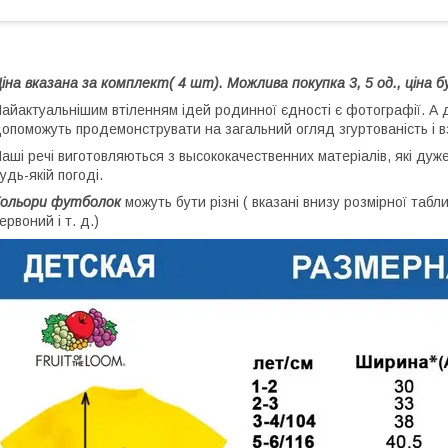
іна вказана за комплект( 4 шт).
Можлива покупка 3, 5 од., ціна 
айактуальнішим втіленням ідей родинної єдності є фотографії. А 
опоможуть продемонструвати на загальний огляд згуртованість і вз
аші речі виготовляються з высококачественних матеріалів, які дуж
удь-якій погоді.
Кольори футболок
можуть бути різні ( вказані внизу розмірної таблиц
ервоний і т. д.)