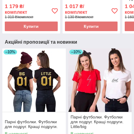
футболка з принтом Amor
1 179
1 017
1 0
₴/
₴/
комплект
комплект
ком
1 310 ₴/комплект
1 130 ₴/комплект
1 160
Купити
Купити
Акційні пропозиції та новинки
–10%
–10%
Парні футболки. Футболки
Парні футболки. Футболки
для подруг. Кращі подруги.
для подруг. Кращі подруги.
Little/big
В наявності
В наявності