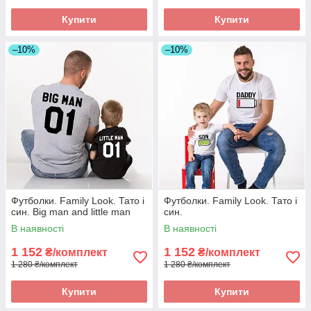
Купити
Купити
–10%
–10%
Футболки. Family Look. Тато і
Футболки. Family Look. Тато і
син. Big man and little man
син.
В наявності
В наявності
1 152
1 152
₴/комплект
₴/комплект
1 280 ₴/комплект
1 280 ₴/комплект
Купити
Купити