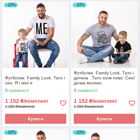
–10%
–10%
Футболки. Family Look. Тато і
Футболки. Family Look. Тато і
дитина . Тато хоче пиво. Син/
син. Я і міні я
дочка молоко
В наявності
В наявності
1 152
1 152
₴/комплект
₴/комплект
1 280 ₴/комплект
1 280 ₴/комплект
Купити
Купити
–10%
–10%