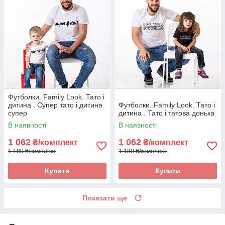
Футболки. Family Look. Тато і
дитина . Супер тато і дитина
Футболки. Family Look. Тато і
супер
дитина . Тато і татова донька
В наявності
В наявності
1 062
1 062
₴/комплект
₴/комплект
1 180 ₴/комплект
1 180 ₴/комплект
Купити
Купити
Показати ще