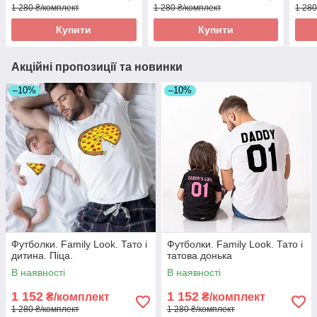
1 280 ₴/комплект
1 280 ₴/комплект
1 280
Купити
Купити
Акційні пропозиції та новинки
–10%
–10%
Футболки. Family Look. Тато і
Футболки. Family Look. Тато і
дитина. Піца.
татова донька
В наявності
В наявності
1 152
1 152
₴/комплект
₴/комплект
1 280 ₴/комплект
1 280 ₴/комплект