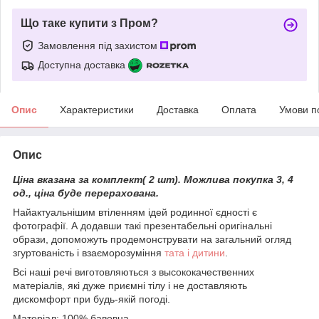
Що таке купити з Пром?
Замовлення під захистом
Доступна доставка
Опис
Характеристики
Доставка
Оплата
Умови п
Опис
Ціна вказана за комплект( 2 шт).
Можлива покупка 3, 4
од., ціна буде перерахована.
Найактуальнішим втіленням ідей родинної єдності є
фотографії. А додавши такі презентабельні оригінальні
образи, допоможуть продемонструвати на загальний огляд
згуртованість і взаєморозуміння
тата і дитини
.
Всі наші речі виготовляються з высококачественних
матеріалів, які дуже приємні тілу і не доставляють
дискомфорт при будь-якій погоді.
Матеріал: 100% бавовна