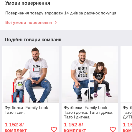
Умови повернення
Повернення товару впродовж 14 днів за рахунок покупця
Всі умови повернення
Подібні товари компанії
Футболки. Family Look.
Футболки. Family Look.
Футб
Тато і син.
Тато і дочка. Тато і дочка.
Тато
Тато і дитина
ДИТ
1 152
1 152
1 1
₴/
₴/
комплект
комплект
ком