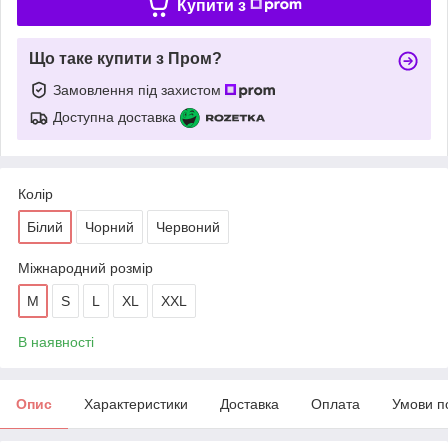
Купити з
Що таке купити з Пром?
Замовлення під захистом
Доступна доставка
Колір
Білий
Чорний
Червоний
Міжнародний розмір
M
S
L
XL
XXL
В наявності
Опис
Характеристики
Доставка
Оплата
Умови п