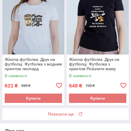
Жіноча футболка. Друк на
Жіноча футболка. Друк на
футболці. Футболка з модним
футболці. Футболка з
принтом леопард
принтом Розізлити маму
може кожен
В наявності
В наявності
621
648
₴
₴
690 ₴
720 ₴
Купити
Купити
Показати ще