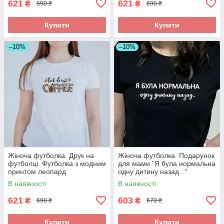
621
621
₴
₴
690 ₴
690 ₴
Купити
Купити
–10%
–10%
Жіноча футболка. Друк на
Жіноча футболка. Подарунок
футболці. Футболка з модним
для мами "Я була нормальна
принтом леопард
одну дитину назад .."
В наявності
В наявності
621
603
₴
₴
690 ₴
670 ₴
Купити
Купити