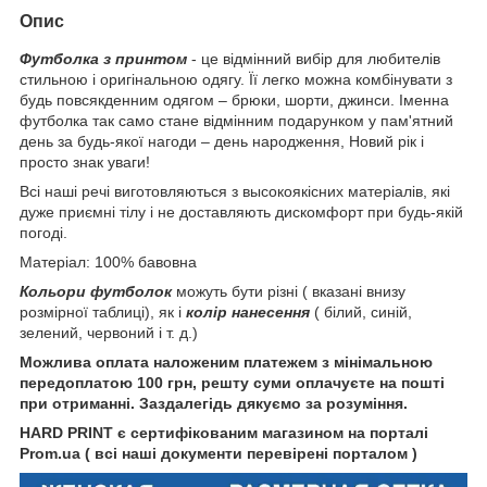
Опис
Футболка з принтом
- це відмінний вибір для любителів
стильною і оригінальною одягу. Її легко можна комбінувати з
будь повсякденним одягом – брюки, шорти, джинси. Іменна
футболка так само стане відмінним подарунком у пам'ятний
день за будь-якої нагоди – день народження, Новий рік і
просто знак уваги!
Всі наші речі виготовляються з высокоякісних матеріалів, які
дуже приємні тілу і не доставляють дискомфорт при будь-якій
погоді.
Матеріал: 100% бавовна
Кольори футболок
можуть бути різні ( вказані внизу
розмірної таблиці), як і
колір нанесення
( білий, синій,
зелений, червоний і т. д.)
Можлива оплата наложеним платежем з мінімальною
передоплатою 100 грн, решту суми оплачуєте на пошті
при отриманні. Заздалегідь дякуємо за розуміння.
HARD PRINT є сертифікованим магазином на порталі
Prom.ua ( всі наші документи перевірені порталом )