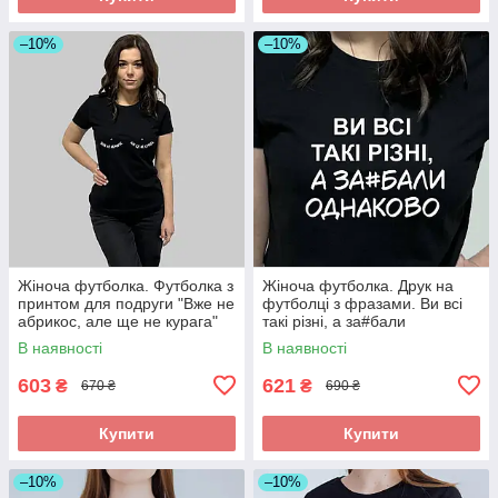
–10%
–10%
Жіноча футболка. Футболка з
Жіноча футболка. Друк на
принтом для подруги "Вже не
футболці з фразами. Ви всі
абрикос, але ще не курага"
такі різні, а за#бали
однаково.
В наявності
В наявності
603
621
₴
₴
670 ₴
690 ₴
Купити
Купити
–10%
–10%