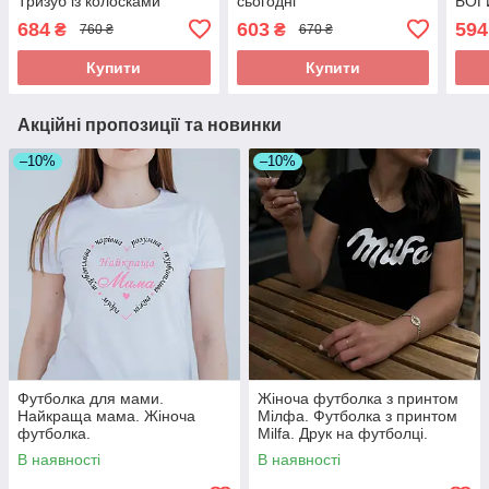
Тризуб із колосками
сьогодні
БОГ
пшениці
684
603
594
₴
₴
760 ₴
670 ₴
Купити
Купити
Акційні пропозиції та новинки
–10%
–10%
Футболка для мами.
Жіноча футболка з принтом
Найкраща мама. Жіноча
Мілфа. Футболка з принтом
футболка.
Milfa. Друк на футболці.
В наявності
В наявності