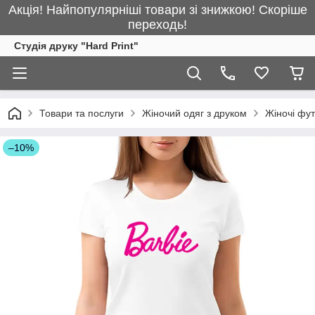
Акція! Найпопулярніші товари зі знижкою! Скоріше
переходь!
Студія друку "Hard Print"
Товари та послуги
Жіночий одяг з друком
Жіночі фу
–10%