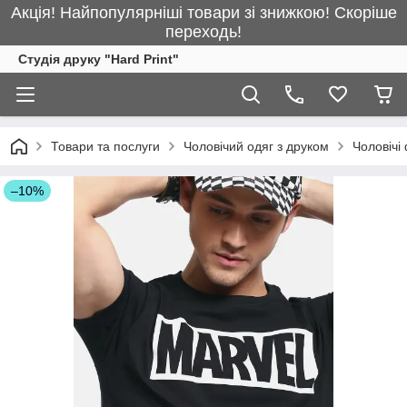
Акція! Найпопулярніші товари зі знижкою! Скоріше
переходь!
Студія друку "Hard Print"
Товари та послуги
Чоловічий одяг з друком
Чоловічі
–10%