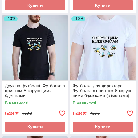
Купити
Купити
–10%
–10%
Друк на футболці. Футболка з
Футболка для директора .
принтом Я керую цими
Футболка з принтом Я керую
бджілками
цими бджілками (з іменами)
В наявності
В наявності
648
648
₴
₴
720 ₴
720 ₴
Купити
Купити