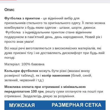
Опис
Футболка з принтом
- це відмінний вибір для
прихильників стильного та оригінального одягу. Її легко можна
комбінувати з будь-яким одягом - штани, шорти, джинси.
Футболка з індивідуальним принтом стане відмінним
подарунком в пам'ятний день, день народження, Новий рік і
просто знак уваги!
Всі наші речі виготовляються з високоякісних матеріалів, які
дуже приємні тілу і не доставляють дискомфорт при будь-якій
погоді.
Матеріал: 100% бавовна
Кольори футболок
можуть бути різні (вказані внизу
розмірної таблиці), як і
колір нанесення
(білий, синій,
зелений, червоний і т.д.)
Можлива оплата при отриманні з мінімальною
передоплатою 100 грн
, решту суми оплачуєте на пошті при
отриманні. Заздалегідь дякую за розуміння.