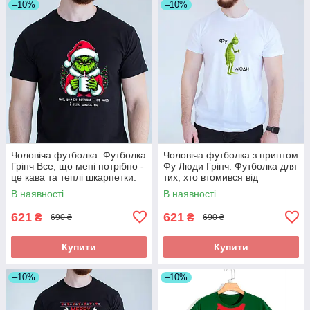
–10%
–10%
Чоловіча футболка. Футболка
Чоловіча футболка з принтом
Грінч Все, що мені потрібно -
Фу Люди Грінч. Футболка для
це кава та теплі шкарпетки.
тих, хто втомився від
Футболка з новорічним при
новорічної метушні
В наявності
В наявності
621
621
₴
₴
690 ₴
690 ₴
Купити
Купити
–10%
–10%