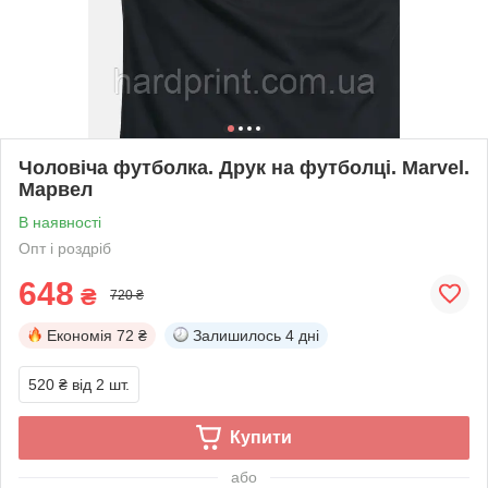
Чоловіча футболка. Друк на футболці. Marvel.
Марвел
В наявності
Опт і роздріб
648
₴
720 ₴
Економія
72 ₴
Залишилось
4 дні
520 ₴
від 2 шт.
Купити
або